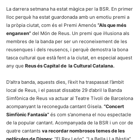
La darrera setmana ha estat màgica per la BSR. En primer
lloc perquè ha estat guardonada amb un emotiu premi a
la pròpia ciutat, com és el Premi Amenós
“Als que més
enganxen”
del Món de Reus. Un premi que il·lusiona als
membres de la banda per ser un reconeixement de les
reusenques i dels reusencs, i perquè demostra la bona
tasca cultural que està fent a la ciutat, en especial aquest
any que
Reus és Capital de la Cultural Catalana.
D’altra banda, aquests dies, l’èxit ha traspassat l’àmbit
local de Reus, i el passat dissabte 29 d’abril la Banda
Simfònica de Reus va actuar al Teatre Tívoli de Barcelona
acompanyant la reconeguda cantant Gisela.
“Concert
Simfònic Fantasía”
és com s’anomena el nou espectacle
de la popular cantant. Acompanyada de la BSR i un cor de
quatre cantants
va recordar nombrosos temes de les
pel·lícules de Disney
: “El Rey León”, “La Bella i La Bèstia”,