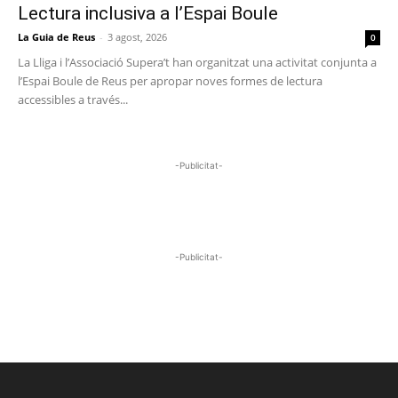
Lectura inclusiva a l’Espai Boule
La Guia de Reus
-
3 agost, 2026
0
La Lliga i l’Associació Supera’t han organitzat una activitat conjunta a
l’Espai Boule de Reus per apropar noves formes de lectura
accessibles a través...
-Publicitat-
-Publicitat-