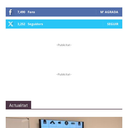
7,490
Fans
M' AGRADA
3,252
Seguidors
SEGUIR
-Publicitat-
-Publicitat-
Actualitat