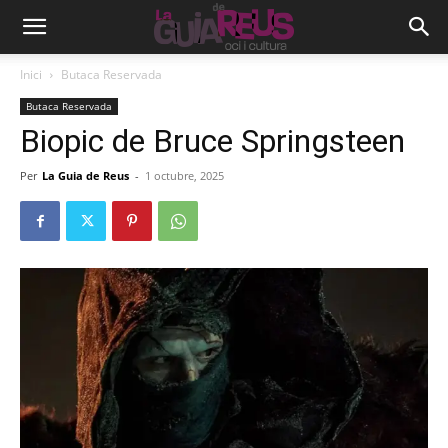
Inici
Butaca Reservada
Butaca Reservada
Biopic de Bruce Springsteen
Per
La Guia de Reus
-
1 octubre, 2025