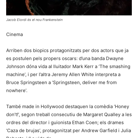
Jacob Elordi és el nou Frankenstein
Cinema
Arriben dos biopics protagonitzats per dos actors que ja
es postulen pels propers oscars: d’una banda Dwayne
Johnson dóna vida al lluitador Mark Kerr a ‘The smashing
machine’, i per l’altra Jeremy Allen White interpreta a
Bruce Springsteen a ‘Springsteen, deliver me from
nowhere’.
També made in Hollywood destaquen la comèdia ‘Honey
don’t!’, segon treball consecutiu de Margaret Qualley a les
ordres del director i guionista Ethan Coen; els drames
‘Caza de brujas’, protagonitzat per Andrew Garfield i Julia