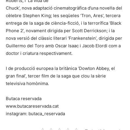
Roberts, i ‘La vida de
Chuck’, nova adaptació cinematogràfica d’una novel·la del
cèlebre Stephen King; les seqüeles ‘Tron, Ares’, tercera
entrega de la saga de ciència-ficció, i la terrorífica ‘Black
Phone 2’, novament dirigida per Scott Derrickson; i la
nova versió del clàssic literari ‘Frankenstein’, dirigida per
Guillermo del Toro amb Oscar Isaac i Jacob Elordi com a
doctor i criatura respectivament.
I de producció europea la britànica ‘Dowton Abbey, el
gran final’, tercer film de la saga que clou la sèrie
televisiva homònima.
Butaca reservada
www.butacareservada.cat
instagram: butaca_reservada