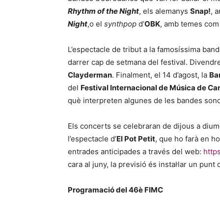
Rhythm of the Night
, els alemanys
Snap!
, 
Night
,o el
synthpop
d’
OBK
, amb temes co
L’espectacle de tribut a la famosíssima ban
darrer cap de setmana del festival. Divendre
Clayderman
. Finalment, el 14 d’agost, la
Ba
del
Festival Internacional de Música de Ca
què interpreten algunes de les bandes so
Els concerts se celebraran de dijous a diu
l’espectacle d’
El Pot Petit
, que ho farà en ho
entrades anticipades a través del web:
http
cara al juny, la previsió és instal·lar un pun
Programació del 46è FIMC