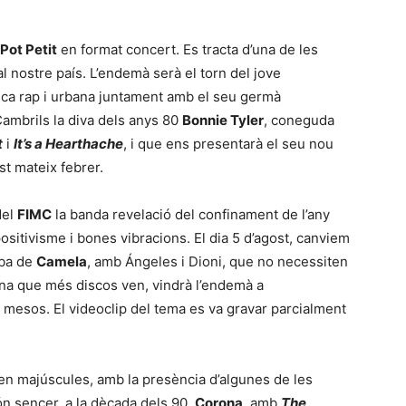
 Pot Petit
en format concert. Es tracta d’una de les
l nostre país. L’endemà serà el torn del jove
sica rap i urbana juntament amb el seu germà
a Cambrils la diva dels anys 80
Bonnie Tyler
, coneguda
t
i
It’s a Hearthache
, i que ens presentarà el seu nou
est mateix febrer.
del
FIMC
la banda revelació del confinament de l’any
ositivisme i bones vibracions. El dia 5 d’agost, canviem
mba de
Camela
, amb Ángeles i Dioni, que no necessiten
ana que més discos ven, vindrà l’endemà a
s mesos. El videoclip del tema es va gravar parcialment
, en majúscules, amb la presència d’algunes de les
n sencer, a la dècada dels 90.
Corona
, amb
The