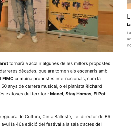
L
La
La
ac
no
aret
tornarà a acollir algunes de les millors propostes
 darreres dècades, que ara tornen als escenaris amb
el
FIMC
combina propostes internacionals, com la
s 50 anys de carrera musical, o el pianista
Richard
s exitoses del territori:
Manel
,
Stay Homas
,
El Pot
egidora de Cultura, Cinta Ballesté, i el director de BR
vui la 46a edició del festival a la sala d’actes del