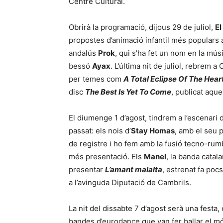
Centre Cultural.
Obrirà la programació, dijous 29 de juliol,
El
propostes d’animació infantil més populars a
andalús
Prok
, qui s’ha fet un nom en la mú
bessó
Ayax
. L’última nit de juliol, rebrem 
per temes com
A Total Eclipse Of The Hear
disc
The Best Is Yet To Come
, publicat aqu
El diumenge 1 d’agost, tindrem a l’escenari 
passat: els nois d’
Stay Homas
, amb el seu p
de registre i ho fem amb la fusió tecno-ru
més presentació. Els
Manel
, la banda catal
presentar
L’amant malalta
, estrenat fa poc
a l’avinguda Diputació de Cambrils.
La nit del dissabte 7 d’agost serà una festa
bandes d’eurodance que van fer ballar el mó