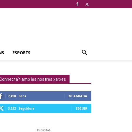
NS
ESPORTS
Connecta't amb les nostres xarxes
7,490
Fans
M' AGRADA
3,252
Seguidors
SEGUIR
-Publicitat-