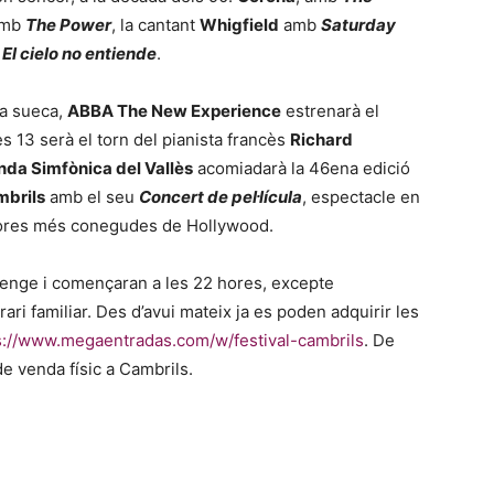
amb
The Power
, la cantant
Whigfield
amb
Saturday
m
El cielo no entiende
.
da sueca,
ABBA The New Experience
estrenarà el
s 13 serà el torn del pianista francès
Richard
nda Simfònica del Vallès
acomiadarà la 46ena edició
mbrils
amb el seu
Concert de pel·lícula
, espectacle en
nores més conegudes de Hollywood.
menge i començaran a les 22 hores, excepte
rari familiar. Des d’avui mateix ja es poden adquirir les
s://www.megaentradas.com/w/festival-cambrils
. De
t de venda físic a Cambrils.