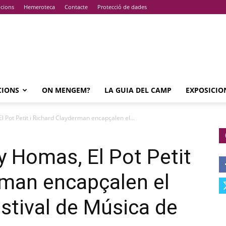
pcions
Hemeroteca
Contacte
Protecció de dades
CIONS
ON MENGEM?
LA GUIA DEL CAMP
EXPOSICIO
l Pot Petit i Richard Clayderman encapçalen el...
y Homas, El Pot Petit
rman encapçalen el
estival de Música de