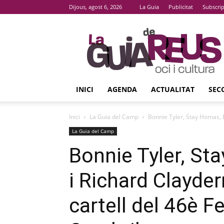
Dijous, agost 6, 2026
La Guia
Publicitat
Subscri
La
Guia
De
Reus
INICI
AGENDA
ACTUALITAT
SEC
Inici
La Guia del Camp
Bonnie Tyler, Stay Homas, E
La Guia del Camp
Bonnie Tyler, Sta
i Richard Clayde
cartell del 46è F