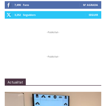
7,490
Fans
M' AGRADA
3,252
Seguidors
SEGUIR
-Publicitat-
-Publicitat-
Actualitat