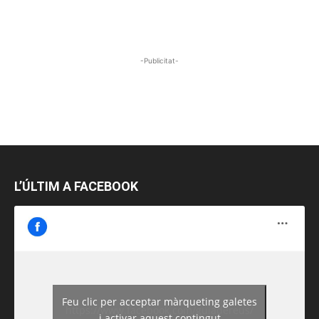
-Publicitat-
L’ÚLTIM A FACEBOOK
Feu clic per acceptar màrqueting galetes
https://www.facebook.com/guiadereus/
i activar aquest contingut