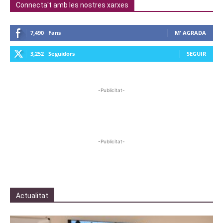
Connecta't amb les nostres xarxes
7,490
Fans
M' AGRADA
3,252
Seguidors
SEGUIR
-Publicitat-
-Publicitat-
Actualitat