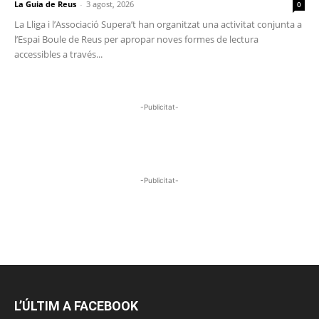
La Guia de Reus
-
3 agost, 2026
0
La Lliga i l’Associació Supera’t han organitzat una activitat conjunta a
l’Espai Boule de Reus per apropar noves formes de lectura
accessibles a través...
-Publicitat-
-Publicitat-
L’ÚLTIM A FACEBOOK