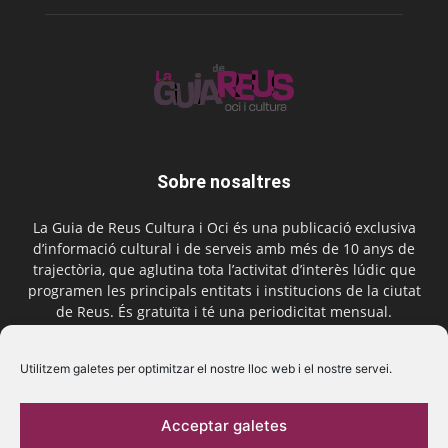
Sobre nosaltres
La Guia de Reus Cultura i Oci és una publicació exclusiva
d’informació cultural i de serveis amb més de 10 anys de
trajectòria, que aglutina tota l’activitat d’interès lúdic que
programen les principals entitats i institucions de la ciutat
de Reus. És gratuïta i té una periodicitat mensual.
Contactar-nos:
comercial@laguiadereus.com
Utilitzem galetes per optimitzar el nostre lloc web i el nostre servei.
Acceptar galetes
Segueix-nos