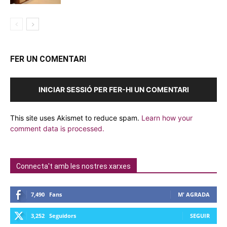
FER UN COMENTARI
INICIAR SESSIÓ PER FER-HI UN COMENTARI
This site uses Akismet to reduce spam.
Learn how your
comment data is processed.
Connecta't amb les nostres xarxes
7,490
Fans
M' AGRADA
3,252
Seguidors
SEGUIR