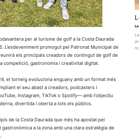
L
La
La
davantera per al turisme de golf a la Costa Daurada
ac
5. L’esdeveniment promogut pel Patronat Municipal de
no
reunirà els principals creadors de contingut de golf de
 competició, gastronomia i creativitat digital.
24, el torneig evoluciona enguany amb un format més
mpliant el seu abast a creadors, podcasters i
uTube, Instagram, TikTok o Spotify— amb l’objectiu
erna, divertida i oberta a tots els públics.
ipis de la Costa Daurada que més ha apostat pel
at gastronòmica a la zona amb una clara estratègia de
.