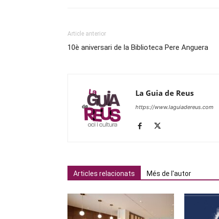
Article anterior
10è aniversari de la Biblioteca Pere Anguera
La Guia de Reus
https://www.laguiadereus.com
Articles relacionats
Més de l'autor