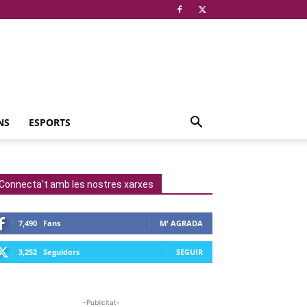
NS
ESPORTS
Connecta't amb les nostres xarxes
7,490
Fans
M' AGRADA
3,252
Seguidors
SEGUIR
-Publicitat-