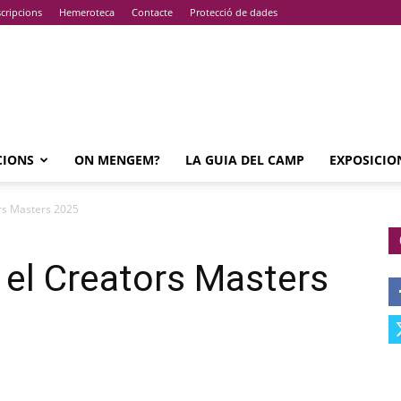
cripcions
Hemeroteca
Contacte
Protecció de dades
CIONS
ON MENGEM?
LA GUIA DEL CAMP
EXPOSICIO
ors Masters 2025
 el Creators Masters