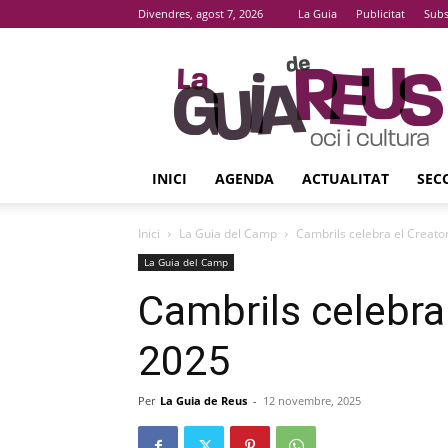
Divendres, agost 7, 2026
La Guia
Publicitat
Subs
La
Guia
De
Reus
INICI
AGENDA
ACTUALITAT
SEC
Inici
La Guia del Camp
Cambrils celebra el Creat
La Guia del Camp
Cambrils celebra
2025
Per
La Guia de Reus
-
12 novembre, 2025