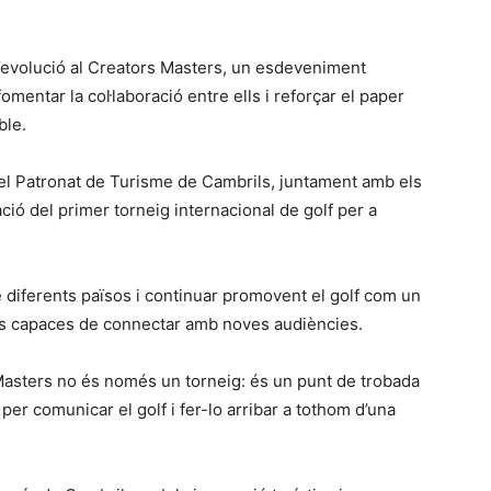
l’evolució al Creators Masters, un esdeveniment
mentar la col·laboració entre ells i reforçar el paper
ble.
 el Patronat de Turisme de Cambrils, juntament amb els
ació del primer torneig internacional de golf per a
e diferents països i continuar promovent el golf com un
ries capaces de connectar amb noves audiències.
asters no és només un torneig: és un punt de trobada
er comunicar el golf i fer-lo arribar a tothom d’una