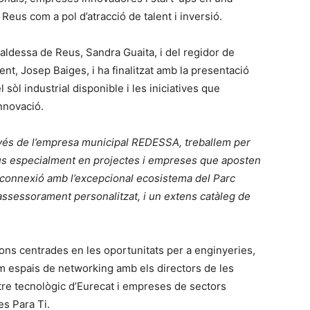
Reus com a pol d’atracció de talent i inversió.
lcaldessa de Reus, Sandra Guaita, i del regidor de
, Josep Baiges, i ha finalitzat amb la presentació
l sòl industrial disponible i les iniciatives que
Innovació.
avés de l’empresa municipal REDESSA, treballem per
ocus especialment en projectes i empreses que aposten
os connexió amb l’excepcional ecosistema del Parc
assessorament personalitzat, i un extens catàleg de
ons centrades en les oportunitats per a enginyeries,
om espais de networking amb els directors de les
entre tecnològic d’Eurecat i empreses de sectors
es Para Ti.