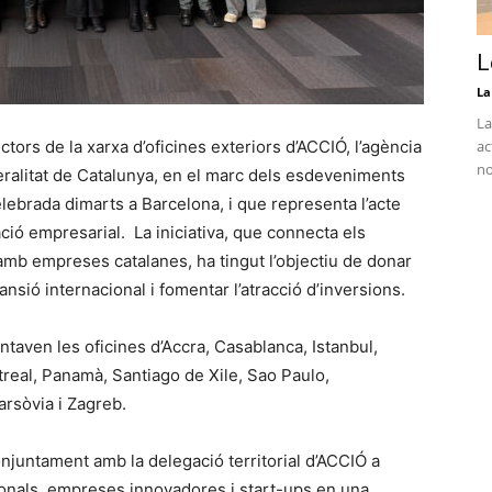
L
La
La
ectors de la xarxa d’oficines exteriors d’ACCIÓ, l’agència
ac
no
neralitat de Catalunya, en el marc dels esdeveniments
elebrada dimarts a Barcelona, i que representa l’acte
ció empresarial. La iniciativa, que connecta els
 amb empreses catalanes, ha tingut l’objectiu de donar
ansió internacional i fomentar l’atracció d’inversions.
ntaven les oficines d’Accra, Casablanca, Istanbul,
real, Panamà, Santiago de Xile, Sao Paulo,
arsòvia i Zagreb.
juntament amb la delegació territorial d’ACCIÓ a
ionals, empreses innovadores i start-ups en una