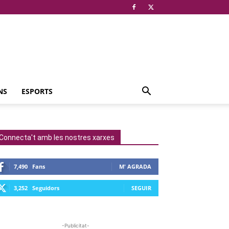
NS
ESPORTS
Connecta't amb les nostres xarxes
7,490
Fans
M' AGRADA
3,252
Seguidors
SEGUIR
-Publicitat-