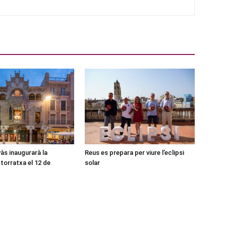
às inaugurarà la
Reus es prepara per viure l’eclipsi
torratxa el 12 de
solar