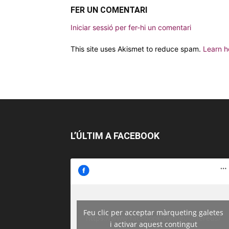
FER UN COMENTARI
Iniciar sessió per fer-hi un comentari
This site uses Akismet to reduce spam.
Learn h
L’ÚLTIM A FACEBOOK
Feu clic per acceptar màrqueting galetes
https://www.facebook.com/guiadereus/
i activar aquest contingut