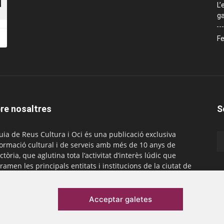
L’
ga
Fe
re nosaltres
S
uia de Reus Cultura i Oci és una publicació exclusiva
formació cultural i de serveis amb més de 10 anys de
ctòria, que aglutina tota l’activitat d’interès lúdic que
ramen les principals entitats i institucions de la ciutat de
. És gratuïta i té una periodicitat mensual.
actar-nos:
comercial@laguiadereus.com
Acceptar galetes