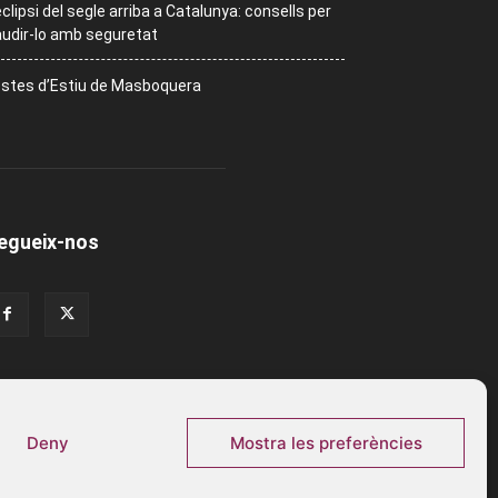
eclipsi del segle arriba a Catalunya: consells per
udir-lo amb seguretat
stes d’Estiu de Masboquera
egueix-nos
Deny
Mostra les preferències