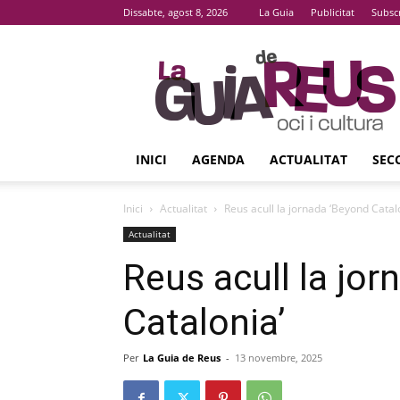
Dissabte, agost 8, 2026
La Guia
Publicitat
Subsc
La
Guia
De
Reus
INICI
AGENDA
ACTUALITAT
SEC
Inici
Actualitat
Reus acull la jornada ‘Beyond Catal
Actualitat
Reus acull la jo
Catalonia’
Per
La Guia de Reus
-
13 novembre, 2025