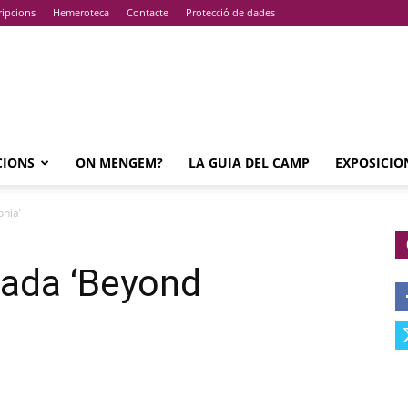
ripcions
Hemeroteca
Contacte
Protecció de dades
CIONS
ON MENGEM?
LA GUIA DEL CAMP
EXPOSICIO
onia’
rnada ‘Beyond