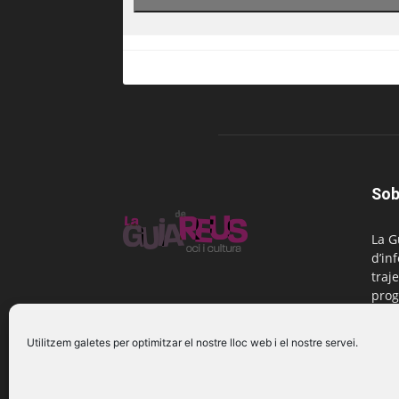
Sob
La G
d’in
traje
prog
Reus
Utilitzem galetes per optimitzar el nostre lloc web i el nostre servei.
Cont