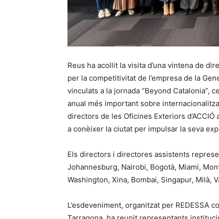
Reus ha acollit la visita d’una vintena de dir
per la competitivitat de l’empresa de la Ge
vinculats a la jornada “Beyond Catalonia”, c
anual més important sobre internacionalitza
directors de les Oficines Exteriors d’ACCIÓ
a conèixer la ciutat per impulsar la seva exp
Els directors i directores assistents represe
Johannesburg, Nairobi, Bogotà, Miami, Mont
Washington, Xina, Bombai, Singapur, Milà, V
L’esdeveniment, organitzat per REDESSA con
Tarragona, ha reunit representants instituc