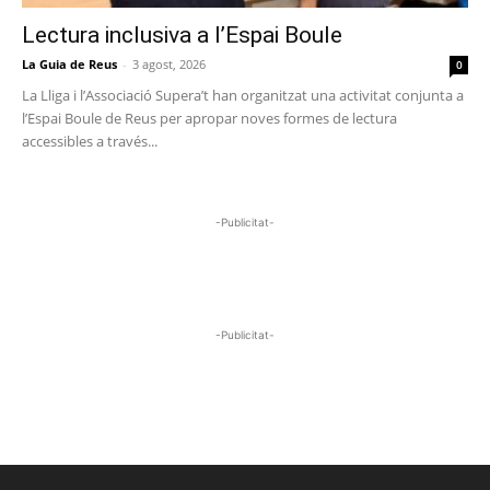
Lectura inclusiva a l’Espai Boule
La Guia de Reus
-
3 agost, 2026
0
La Lliga i l’Associació Supera’t han organitzat una activitat conjunta a
l’Espai Boule de Reus per apropar noves formes de lectura
accessibles a través...
-Publicitat-
-Publicitat-