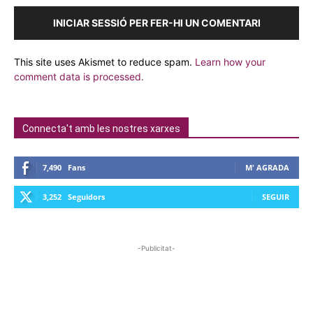
INICIAR SESSIÓ PER FER-HI UN COMENTARI
This site uses Akismet to reduce spam.
Learn how your
comment data is processed.
Connecta't amb les nostres xarxes
7,490
Fans
M' AGRADA
3,252
Seguidors
SEGUIR
-Publicitat-