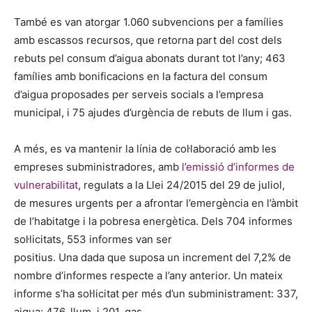
També es van atorgar 1.060 subvencions per a famílies
amb escassos recursos, que retorna part del cost dels
rebuts pel consum d’aigua abonats durant tot l’any; 463
famílies amb bonificacions en la factura del consum
d’aigua proposades per serveis socials a l’empresa
municipal, i 75 ajudes d’urgència de rebuts de llum i gas.
A més, es va mantenir la línia de col·laboració amb les
empreses subministradores, amb
l’emissió d’informes de
vulnerabilitat
, regulats a la Llei 24/2015 del 29 de juliol,
de mesures urgents per a afrontar l’emergència en l’àmbit
de l’habitatge i la pobresa energètica. Dels 704 informes
sol·licitats, 553 informes van ser
positius. Una dada que suposa un increment del 7,2% de
nombre d’informes respecte a l’any anterior. Un mateix
informe s’ha sol·licitat per més d’un subministrament: 337,
aigua; 476, llum, i 201, gas.