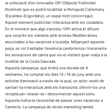
la col·locació d’un innovador OPI (Objecte Publicitari
Il·luminat) que es podrà localitzar a l’Avinguda Carlemany
(Escaldes-Engordany), un espai molt concorregut.
Aquest element publicitari interactua amb els ciutadans.
En el moment que algú s’acosta, l’OPI activa el difusor
que sorprèn els vianants amb aromes Mediterrànies
associades a les vacances a la platja. Mitjançant aquesta
peça, es vol traslladar l’essència cambrilenca i transmetre
les sensacions de calma que viu el visitant quan viatja a la
localitat de la Costa Daurada.
Aquesta campanya, que tindrà una durada de 4
setmanes, ha comptat els dies 15 i 16 de juny amb una
activitat d’animació a través de la qual, un actor vestit de
sanitari ha interactuat amb els transeünts oferint-los una
recepta per relaxar-se i desconnectar aquest estiu.
Aquesta indica la necessitat de passar unes vacances a
Cambrils. La campanya de street marketing també