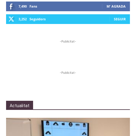
7,490
Fans
M' AGRADA
3,252
Seguidors
SEGUIR
-Publicitat-
-Publicitat-
Actualitat