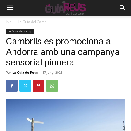
Inici
La Guia del Camp
La Guia del Camp
Cambrils es promociona a
Andorra amb una campanya
sensorial pionera
Per
La Guia de Reus
-
17 juny, 2021