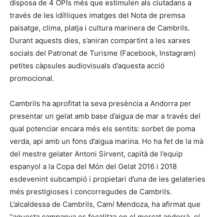
disposa de 4 OPIs més que estimulen als ciutadans a
través de les idíl·liques imatges del Nota de premsa
paisatge, clima, platja i cultura marinera de Cambrils.
Durant aquests dies, s’aniran compartint a les xarxes
socials del Patronat de Turisme (Facebook, Instagram)
petites càpsules audiovisuals d’aquesta acció
promocional.
Cambrils ha aprofitat la seva presència a Andorra per
presentar un gelat amb base d’aigua de mar a través del
qual potenciar encara més els sentits: sorbet de poma
verda, api amb un fons d’aigua marina. Ho ha fet de la mà
del mestre gelater Antoni Sirvent, capità de l’equip
espanyol a la Copa del Món del Gelat 2016 i 2018
esdevenint subcampió i propietari d’una de les gelateries
més prestigioses i concorregudes de Cambrils.
L’alcaldessa de Cambrils, Camí Mendoza, ha afirmat que
“aquesta campanya es focalitza en el mercat andorrà, el