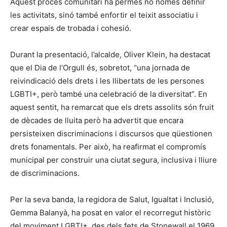
Aquest procés comunitari ha permès no només definir
les activitats, sinó també enfortir el teixit associatiu i
crear espais de trobada i cohesió.
Durant la presentació, l’alcalde, Oliver Klein, ha destacat
que el Dia de l’Orgull és, sobretot, “una jornada de
reivindicació dels drets i les llibertats de les persones
LGBTI+, però també una celebració de la diversitat”. En
aquest sentit, ha remarcat que els drets assolits són fruit
de dècades de lluita però ha advertit que encara
persisteixen discriminacions i discursos que qüestionen
drets fonamentals. Per això, ha reafirmat el compromís
municipal per construir una ciutat segura, inclusiva i lliure
de discriminacions.
Per la seva banda, la regidora de Salut, Igualtat i Inclusió,
Gemma Balanyà, ha posat en valor el recorregut històric
del moviment LGBTI+, des dels fets de Stonewall el 1969