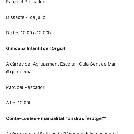
Parc del Pescador
Dissabte 4 de juliol
De les 10:00 a 12:00h
Gimcana Infantil de l’Orgull
A càrrec de l’Agrupament Escolta i Guia Gent de Mar
@gentdemar
Parc del Pescador
A les 12:00h
Conta-contes + manualitat “Un drac ferotge?”
A càrrec de Loli Beltran de “L’agenda dels mes petits”