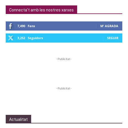
Connecta't amb les nostres xarxes
7,490
Fans
M' AGRADA
3,252
Seguidors
SEGUIR
-Publicitat-
-Publicitat-
Actualitat