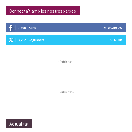
Connecta't amb les nostres xarxes
7,490
Fans
M' AGRADA
3,252
Seguidors
SEGUIR
-Publicitat-
-Publicitat-
Actualitat