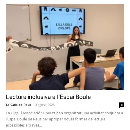
Lectura inclusiva a l’Espai Boule
La Guia de Reus
-
3 agost, 2026
0
La Lliga i l’Associació Supera’t han organitzat una activitat conjunta a
l’Espai Boule de Reus per apropar noves formes de lectura
accessibles a través...