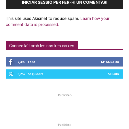
INICIAR SESSIÓ PER FER-HI UN COMENTARI
This site uses Akismet to reduce spam.
Learn how your
comment data is processed.
Connecta't amb les nostres xarxes
7,490
Fans
M' AGRADA
3,252
Seguidors
SEGUIR
-Publicitat-
-Publicitat-