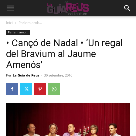
Inici
Parlem amb...
Parlem amb...
• Cançó de Nadal • ‘Un regal
del Bravium al Jaume
Amenós’
Per
La Guia de Reus
-
30 setembre, 2016