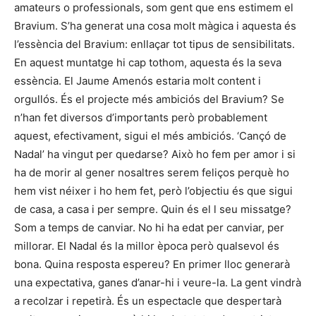
amateurs o professionals, som gent que ens estimem el
Bravium. S’ha generat una cosa molt màgica i aquesta és
l’essència del Bravium: enllaçar tot tipus de sensibilitats.
En aquest muntatge hi cap tothom, aquesta és la seva
essència. El Jaume Amenós estaria molt content i
orgullós. És el projecte més ambiciós del Bravium? Se
n’han fet diversos d’importants però probablement
aquest, efectivament, sigui el més ambiciós. ‘Cançó de
Nadal’ ha vingut per quedarse? Això ho fem per amor i si
ha de morir al gener nosaltres serem feliços perquè ho
hem vist néixer i ho hem fet, però l’objectiu és que sigui
de casa, a casa i per sempre. Quin és el l seu missatge?
Som a temps de canviar. No hi ha edat per canviar, per
millorar. El Nadal és la millor època però qualsevol és
bona. Quina resposta espereu? En primer lloc generarà
una expectativa, ganes d’anar-hi i veure-la. La gent vindrà
a recolzar i repetirà. És un espectacle que despertarà