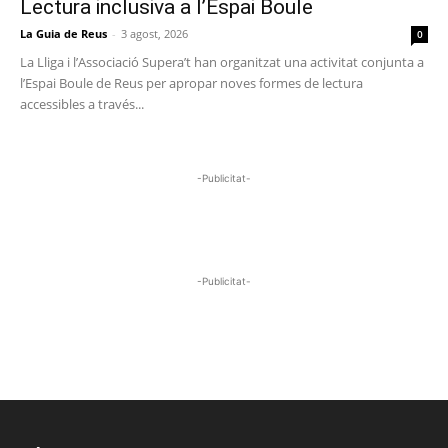
Lectura inclusiva a l’Espai Boule
La Guia de Reus
-
3 agost, 2026
0
La Lliga i l’Associació Supera’t han organitzat una activitat conjunta a
l’Espai Boule de Reus per apropar noves formes de lectura
accessibles a través...
-Publicitat-
-Publicitat-