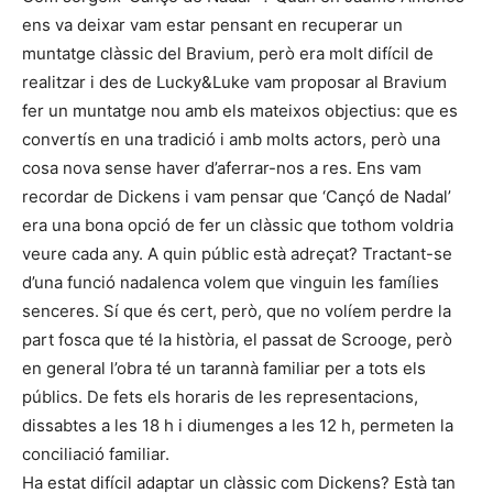
ens va deixar vam estar pensant en recuperar un
muntatge clàssic del Bravium, però era molt difícil de
realitzar i des de Lucky&Luke vam proposar al Bravium
fer un muntatge nou amb els mateixos objectius: que es
convertís en una tradició i amb molts actors, però una
cosa nova sense haver d’aferrar-nos a res. Ens vam
recordar de Dickens i vam pensar que ‘Cançó de Nadal’
era una bona opció de fer un clàssic que tothom voldria
veure cada any. A quin públic està adreçat? Tractant-se
d’una funció nadalenca volem que vinguin les famílies
senceres. Sí que és cert, però, que no volíem perdre la
part fosca que té la història, el passat de Scrooge, però
en general l’obra té un tarannà familiar per a tots els
públics. De fets els horaris de les representacions,
dissabtes a les 18 h i diumenges a les 12 h, permeten la
conciliació familiar.
Ha estat difícil adaptar un clàssic com Dickens? Està tan