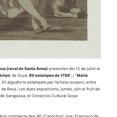
eus (raval de Santa Anna)
presenten del 12 de juliol al
ichos
’ de Goya,
80 estampes de 1799
”, i “
Marià
, 30 aiguaforts estampats per l’artista reusenc, entre
u de Reus. Les dues exposicions, juntes, són el fruit de
al de Saragossa, el Consorcio Cultural Goya-
èrie complerta dels 80 “Caprichos” que, Francisco de