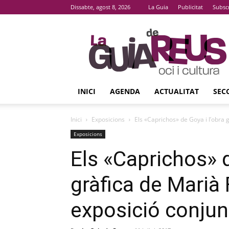
Dissabte, agost 8, 2026
La Guia
Publicitat
Subsc
La
Guia
De
Reus
INICI
AGENDA
ACTUALITAT
SEC
Inici
Exposicions
Els «Caprichos» de Goya i l’obra g
Exposicions
Els «Caprichos» d
gràfica de Marià 
exposició conjun