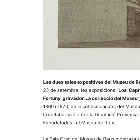
Les dues sales expositives del Museu de R
23 de setembre, les exposicions “
Los ‘Capr
Fortuny, gravador. La col·lecció del Museu
”
1860 i 1870, de la col·leccioacute; del Muse
la col·laboració entre la Diputació Provinci
Fuendetodos i el Museu de Reus.
La Sala Gran del Museu de Reus mostra la s