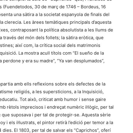
ès (Fuendetodos, 30 de març de 1746 – Bordeus, 16
esenta una sàtira a la societat espanyola de finals del
 la clerecia. Les àrees temàtiques principals d’aquesta
ixes, contraposant la política absolutista a les llums de
a través del món dels follets; la sàtira eròtica, que
estines; així com, la crítica social dels matrimonis
quisició. La mostra acull títols com “El sueño de la
la perdone y era su madre”, “Ya van desplumados”,
mpartia amb ells reflexions sobre els defectes de la
isme religiós, a les supersticions, a la Inquisició,
educatiu. Tot això, criticat amb humor i sense gaire
mb rètols imprecisos i endreçat numèric il·lògic, per tal
sc que suposava i per tal de protegir-se. Aquesta sèrie
i els il·lustrats, el pintor retirà l’edició per temor a la
dies. El 1803, per tal de salvar els “Caprichos”, oferí