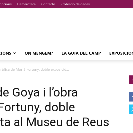
ripcions
Hemeroteca
Contacte
Protecció de dades
CIONS
ON MENGEM?
LA GUIA DEL CAMP
EXPOSICIO
ràfica de Marià Fortuny, doble exposició...
e Goya i l’obra
Fortuny, doble
ta al Museu de Reus