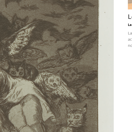
L
La
La
ac
no