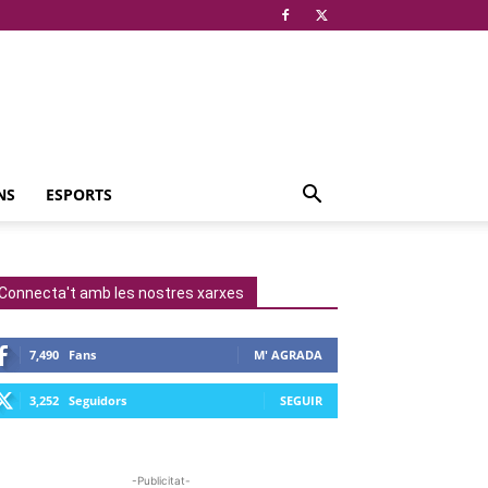
NS
ESPORTS
Connecta't amb les nostres xarxes
7,490
Fans
M' AGRADA
3,252
Seguidors
SEGUIR
-Publicitat-