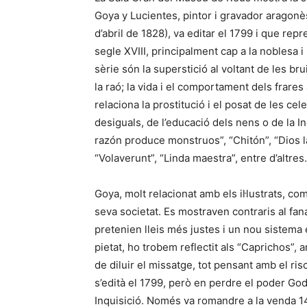
Goya y Lucientes, pintor i gravador aragon
d’abril de 1828), va editar el 1799 i que repr
segle XVIII, principalment cap a la noblesa i
sèrie són la superstició al voltant de les bru
la raó; la vida i el comportament dels frares 
relaciona la prostitució i el posat de les cel
desiguals, de l’educació dels nens o de la In
razón produce monstruos”, “Chitón”, “Dios 
“Volaverunt”, “Linda maestra”, entre d’altres.
Goya, molt relacionat amb els il·lustrats, co
seva societat. Es mostraven contraris al fanat
pretenien lleis més justes i un nou sistema 
pietat, ho trobem reflectit als “Caprichos”, a
de diluir el missatge, tot pensant amb el ri
s’edità el 1799, però en perdre el poder Godoy 
Inquisició. Només va romandre a la venda 14 