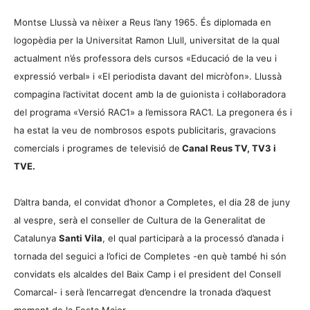
Montse Llussà va nèixer a Reus l’any 1965. És diplomada en
logopèdia per la Universitat Ramon Llull, universitat de la qual
actualment n’és professora dels cursos «Educació de la veu i
expressió verbal» i «El periodista davant del micròfon». Llussà
compagina l’activitat docent amb la de guionista i col·laboradora
del programa «Versió RAC1» a l’emissora RAC1. La pregonera és i
ha estat la veu de nombrosos espots publicitaris, gravacions
comercials i programes de televisió de
Canal Reus TV, TV3 i
TVE.
D’altra banda, el convidat d’honor a Completes, el dia 28 de juny
al vespre, serà el conseller de Cultura de la Generalitat de
Catalunya
Santi Vila
, el qual participarà a la processó d’anada i
tornada del seguici a l’ofici de Completes -en què també hi són
convidats els alcaldes del Baix Camp i el president del Consell
Comarcal- i serà l’encarregat d’encendre la tronada d’aquest