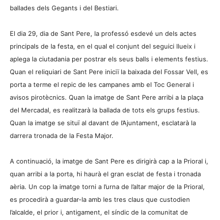
ballades dels Gegants i del Bestiari.
El dia 29, dia de Sant Pere, la professó esdevé un dels actes
principals de la festa, en el qual el conjunt del seguici llueix i
aplega la ciutadania per postrar els seus balls i elements festius.
Quan el reliquiari de Sant Pere iniciï la baixada del Fossar Vell, es
porta a terme el repic de les campanes amb el Toc General i
avisos pirotècnics. Quan la imatge de Sant Pere arribi a la plaça
del Mercadal, es realitzarà la ballada de tots els grups festius.
Quan la imatge se situï al davant de l’Ajuntament, esclatarà la
darrera tronada de la Festa Major.
A continuació, la imatge de Sant Pere es dirigirà cap a la Prioral i,
quan arribi a la porta, hi haurà el gran esclat de festa i tronada
aèria. Un cop la imatge torni a l’urna de l’altar major de la Prioral,
es procedirà a guardar-la amb les tres claus que custodien
l’alcalde, el prior i, antigament, el síndic de la comunitat de