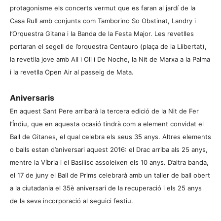
protagonisme els concerts vermut que es faran al jardí de la
Casa Rull amb conjunts com Tamborino So Obstinat, Landry i
l’Orquestra Gitana i la Banda de la Festa Major. Les revetlles
portaran el segell de l’orquestra Centauro (plaça de la Llibertat),
la revetlla jove amb All i Oli i De Noche, la Nit de Marxa a la Palma
i la revetlla Open Air al passeig de Mata.
Aniversaris
En aquest Sant Pere arribarà la tercera edició de la Nit de Fer
l’Índiu, que en aquesta ocasió tindrà com a element convidat el
Ball de Gitanes, el qual celebra els seus 35 anys. Altres elements
o balls estan d’aniversari aquest 2016: el Drac arriba als 25 anys,
mentre la Víbria i el Basilisc assoleixen els 10 anys. D’altra banda,
el 17 de juny el Ball de Prims celebrarà amb un taller de ball obert
a la ciutadania el 35è aniversari de la recuperació i els 25 anys
de la seva incorporació al seguici festiu.