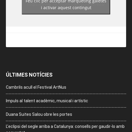
Feu clic per acceptar màrqueting galetes
https://www.facebook.com/guiadereus/
i activar aquest contingut
ÚLTIMES NOTÍCIES
Cambrils acull el Festival ArtNus
Impuls al talent acadèmic, musical i artístic
Duana Suites Salou obre les portes
L’eclipsi del segle arriba a Catalunya: consells per gaudir-lo amb