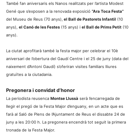
També fan aniversaris els Nanos realitzats per l’artista Modest
Gené que s’exposen a la renovada exposició
“Ara Toca Festa”
del Museu de Reus (70 anys),
el Ball de Pastorets Infantil
(10
anys),
el Canó de les Festes
(15 anys) i
el Ball de Prims Petit
(10
anys).
La ciutat aprofitarà també la festa major per celebrar el 10è
aniversari de l’obertura del Gaudí Centre i el 25 de juny (data del
naixement d’Antoni Gaudí) s’oferiran visites familiars lliures
gratuïtes a la ciutadania.
Pregonera i convidat d’honor
La periodista reusenca
Montse Llussà
serà l’encarregada de
llegir el pregó de la Festa Major d’enguany, en un acte que es
farà al Saló de Plens de l’Ajuntament de Reus el dissabte 24 de
juny a les 20:00 h. La pregonera encendrà tot seguit la primera
tronada de la Festa Major.