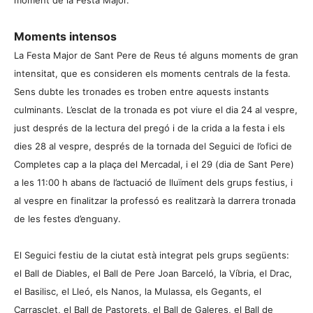
moment de la Festa Major.
Moments intensos
La Festa Major de Sant Pere de Reus té alguns moments de gran
intensitat, que es consideren els moments centrals de la festa.
Sens dubte les tronades es troben entre aquests instants
culminants. L’esclat de la tronada es pot viure el dia 24 al vespre,
just després de la lectura del pregó i de la crida a la festa i els
dies 28 al vespre, després de la tornada del Seguici de l’ofici de
Completes cap a la plaça del Mercadal, i el 29 (dia de Sant Pere)
a les 11:00 h abans de l’actuació de lluïment dels grups festius, i
al vespre en finalitzar la professó es realitzarà la darrera tronada
de les festes d’enguany.
El Seguici festiu de la ciutat està integrat pels grups següents:
el Ball de Diables, el Ball de Pere Joan Barceló, la Víbria, el Drac,
el Basilisc, el Lleó, els Nanos, la Mulassa, els Gegants, el
Carrasclet, el Ball de Pastorets, el Ball de Galeres, el Ball de