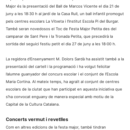
Major és la presentació del Ball de Marcos Vicente el dia 21 de
juny a les 18:30 h al jardí de la Casa Rull, un ball infantil promogut
pels centres escolars La Vitxeta i l’Institut Escola Pi del Burgar.
També seran novedosos el Toc de Festa Major Petita des del
campanar de Sant Pere i la Tronada Petita, que precedirà la
sortida del seguici festiu petit el dia 27 de juny a les 18:00 h.
La regidora d’Ensenyament M. Dolors Sardà ha assistit també a la
presentació del cartell i la programació i ha volgut felicitar
l’alumne guanyador del concurs escolar i el conjunt de l’Escola
Maria Cortina. Al mateix temps, ha agraït al conjunt de centres
escolars de la ciutat que han participat en aquesta iniciativa que
s’ha convocat enguany de manera especial amb motiu de la
Capital de la Cultura Catalana.
Concerts vermut i revetlles
Com en altres edicions de la festa major, també tindran