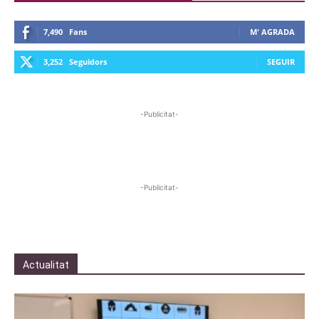
7,490
Fans
M' AGRADA
3,252
Seguidors
SEGUIR
-Publicitat-
-Publicitat-
Actualitat