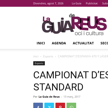
Divendres, agost 7, 2026
La Guia
Publicitat
Subs
La
Guia
De
Reus
INICI
AGENDA
ACTUALITAT
SEC
Inici
Esports
CAMPIONAT D’ESPANYA 470 Y LÁSE
Esports
CAMPIONAT D’E
STANDARD
Per
La Guia de Reus
-
13 març, 2017