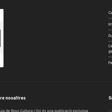
Ca
Im
Du
L’
ga
Fe
re nosaltres
S
uia de Reus Cultura i Oci és una publicació exclusiva