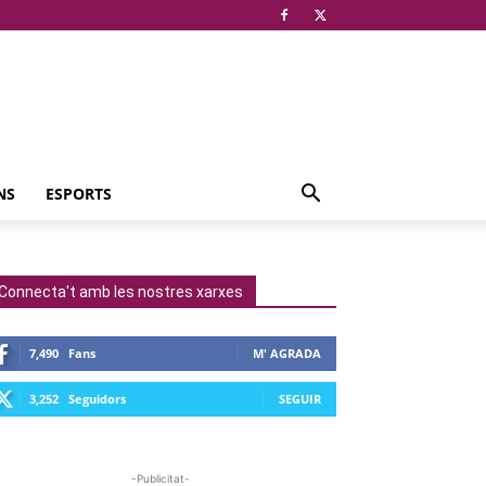
NS
ESPORTS
Connecta't amb les nostres xarxes
7,490
Fans
M' AGRADA
3,252
Seguidors
SEGUIR
-Publicitat-