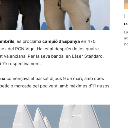
L
La
La
ac
ambrils
, es proclama
campió d’Espanya
en 470
no
ez del RCN Vigo. Ha estat després de les quatre
t Valenciana. Per la seva banda, en Làser Standard,
 i 7è respectivament.
ana
començava el passat dijous 9 de març amb dues
ompetició marcada pel poc vent, amb màximes d’11 nusos