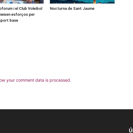
forum i el Club Voleibol
Nocturna de Sant Jaume
neixen esforços per
esport base
ow your comment data is processed.
Ú