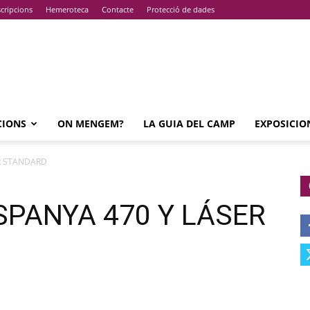
cripcions
Hemeroteca
Contacte
Protecció de dades
CIONS
ON MENGEM?
LA GUIA DEL CAMP
EXPOSICIO
R STANDARD
SPANYA 470 Y LÁSER