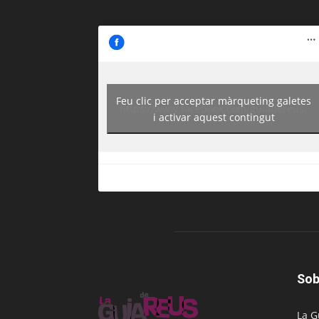
Feu clic per acceptar màrqueting galetes
https://www.facebook.com/guiadereus/
i activar aquest contingut
Sob
La G