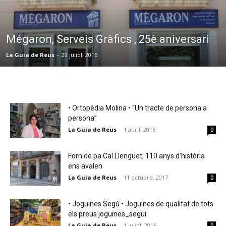
Mégaron, Serveis Gràfics , 25è aniversari
La Guia de Reus
-
29 juliol, 2016
• Ortopèdia Molina • “Un tracte de persona a
persona”
La Guia de Reus
-
1 abril, 2016
0
Forn de pa Cal Llengüet, 110 anys d’història
ens avalen
La Guia de Reus
-
11 octubre, 2017
0
• Joguines Segú • Joguines de qualitat de tots
els preus joguines_segui
La Guia de Reus
-
1 juliol, 2016
0