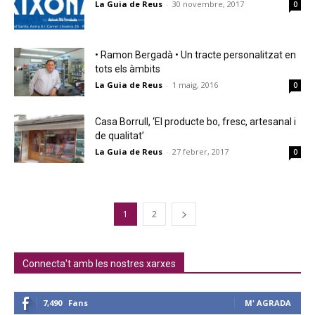
La Guia de Reus
-
30 novembre, 2017
0
• Ramon Bergadà • Un tracte personalitzat en
tots els àmbits
La Guia de Reus
-
1 maig, 2016
0
Casa Borrull, ‘El producte bo, fresc, artesanal i
de qualitat’
La Guia de Reus
-
27 febrer, 2017
0
1
2
Connecta't amb les nostres xarxes
7,490
Fans
M' AGRADA