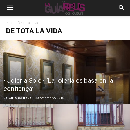
Inici
De tota la vida
DE TOTA LA VIDA
• Joieria Solé • ’La joieria es basa en la
confiança’
La Guia de Reus
-
30 setembre, 2016