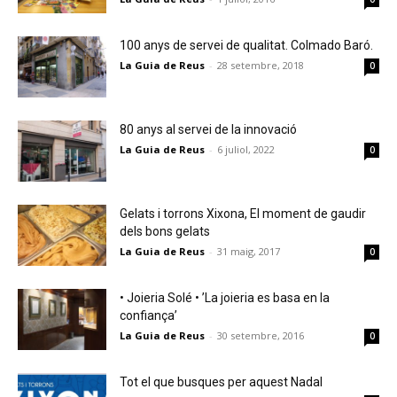
100 anys de servei de qualitat. Colmado Baró.
La Guia de Reus
-
28 setembre, 2018
0
80 anys al servei de la innovació
La Guia de Reus
-
6 juliol, 2022
0
Gelats i torrons Xixona, El moment de gaudir
dels bons gelats
La Guia de Reus
-
31 maig, 2017
0
• Joieria Solé • ’La joieria es basa en la
confiança’
La Guia de Reus
-
30 setembre, 2016
0
Tot el que busques per aquest Nadal