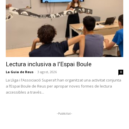
Lectura inclusiva a l’Espai Boule
La Guia de Reus
-
3 agost, 2026
0
La Lliga i l’Associació Supera’t han organitzat una activitat conjunta
a l’Espai Boule de Reus per apropar noves formes de lectura
accessibles a través...
-Publicitat-