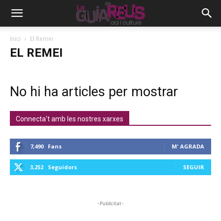
Inici
El Remei
EL REMEI
No hi ha articles per mostrar
Connecta't amb les nostres xarxes
7,490
Fans
M' AGRADA
3,252
Seguidors
SEGUIR
-Publicitat-