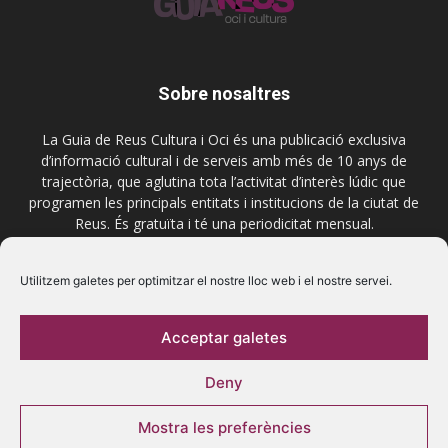
Sobre nosaltres
La Guia de Reus Cultura i Oci és una publicació exclusiva
d’informació cultural i de serveis amb més de 10 anys de
trajectòria, que aglutina tota l’activitat d’interès lúdic que
programen les principals entitats i institucions de la ciutat de
Reus. És gratuïta i té una periodicitat mensual.
Contactar-nos:
comercial@laguiadereus.com
Utilitzem galetes per optimitzar el nostre lloc web i el nostre servei.
Acceptar galetes
Segueix-nos
Deny
Mostra les preferències