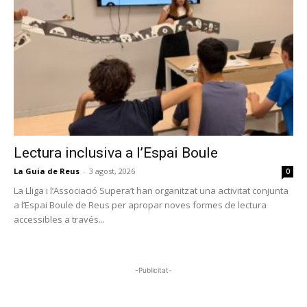
Lectura inclusiva a l’Espai Boule
La Guia de Reus
-
3 agost, 2026
0
La Lliga i l’Associació Supera’t han organitzat una activitat conjunta
a l’Espai Boule de Reus per apropar noves formes de lectura
accessibles a través...
-Publicitat-