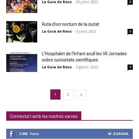
La Guia de Reus
-
29 juliol, 2022
0
Ruta d’oci nocturn de la ciutat
La Guia de Reus
-
6 juliol, 2022
0
L’Hospitalet de l’Infant acull les VII Jornades
sobre curiositats científiques
La Guia de Reus
-
3 gener, 2022
0
1
2
Connecta't amb les nostres xarxes
7,490
Fans
M' AGRADA