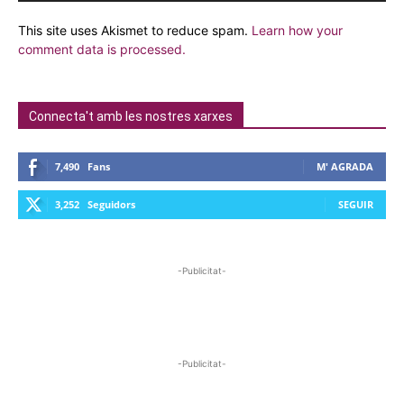
This site uses Akismet to reduce spam.
Learn how your
comment data is processed.
Connecta't amb les nostres xarxes
7,490
Fans
M' AGRADA
3,252
Seguidors
SEGUIR
-Publicitat-
-Publicitat-