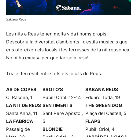
Sabana Reus
Les nits a Reus tenen molta vida i noms propis.
Descobriu la diversitat d’ambients i d’estils musicals que
ens ofereixen els locals i les terrasses de la nit reusenca.
No hi ha excusa per quedar-se a casa!
Tria el teu estil entre tots els locals de Reus:
AS DE COPES
BROTO’S
SABANA REUS
C. Racona, 1
Pubill Oriol, 12-14
Eduard Toda, 19
LA NIT DE REUS
SENTIMENTS
THE GREEN DOG
Santa Anna, 11
Sant Pere Apòstol,
Plaça del Castell, 5
LA FABRICA
5
FLAPS
Passeig de
BLONDIE
Pubill Oriol, 4