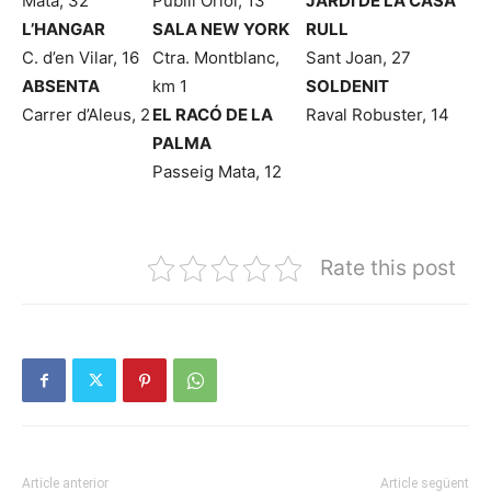
Mata, 32
Pubill Oriol, 13
JARDÍ DE LA CASA
L’HANGAR
SALA NEW YORK
RULL
C. d’en Vilar, 16
Ctra. Montblanc,
Sant Joan, 27
ABSENTA
km 1
SOLDENIT
Carrer d’Aleus, 2
EL RACÓ DE LA
Raval Robuster, 14
PALMA
Passeig Mata, 12
Rate this post
Article anterior
Article següent