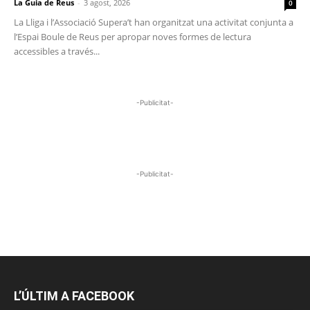
La Guia de Reus
-
3 agost, 2026
0
La Lliga i l’Associació Supera’t han organitzat una activitat conjunta a
l’Espai Boule de Reus per apropar noves formes de lectura
accessibles a través...
-Publicitat-
-Publicitat-
L’ÚLTIM A FACEBOOK