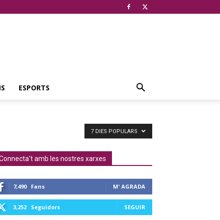
NS
ESPORTS
7 DIES POPULARS
Connecta't amb les nostres xarxes
7,490
Fans
M' AGRADA
3,252
Seguidors
SEGUIR