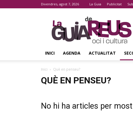
Divendres, agost 7, 2026
La Guia
Publicitat
Sub
La
Guia
De
Reus
INICI
AGENDA
ACTUALITAT
SEC
Inici
Què en penseu?
QUÈ EN PENSEU?
No hi ha articles per most