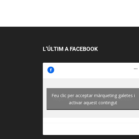
L’ÚLTIM A FACEBOOK
Feu clic per acceptar màrqueting galetes i
https://www.facebook.com/guiadereus/
activar aquest contingut