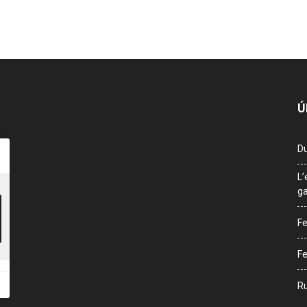
Ú
Du
L’
ga
Fe
Fe
Ru