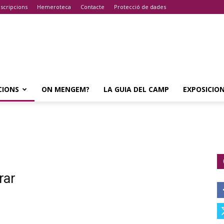
scripcions
Hemeroteca
Contacte
Protecció de dades
CIONS
ON MENGEM?
LA GUIA DEL CAMP
EXPOSICIO
rar