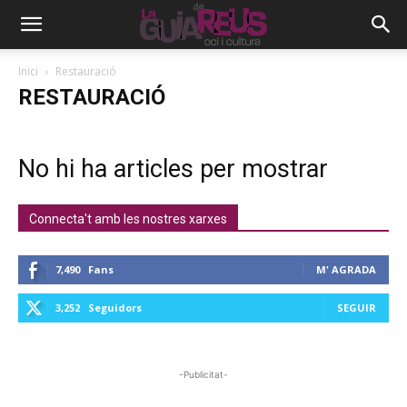
Inici
Restauració
RESTAURACIÓ
No hi ha articles per mostrar
Connecta't amb les nostres xarxes
7,490
Fans
M' AGRADA
3,252
Seguidors
SEGUIR
-Publicitat-