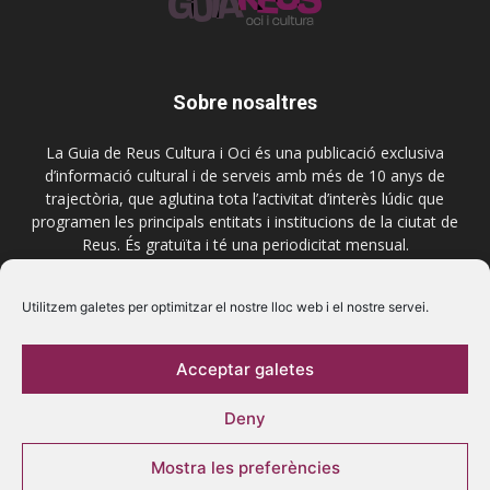
Sobre nosaltres
La Guia de Reus Cultura i Oci és una publicació exclusiva
d’informació cultural i de serveis amb més de 10 anys de
trajectòria, que aglutina tota l’activitat d’interès lúdic que
programen les principals entitats i institucions de la ciutat de
Reus. És gratuïta i té una periodicitat mensual.
Contactar-nos:
comercial@laguiadereus.com
Utilitzem galetes per optimitzar el nostre lloc web i el nostre servei.
Acceptar galetes
Segueix-nos
Deny
Mostra les preferències