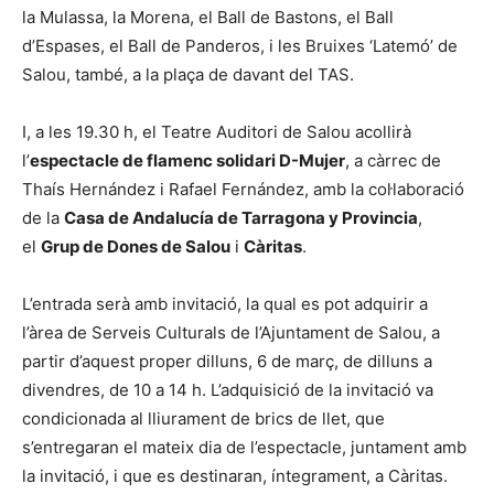
la Mulassa, la Morena, el Ball de Bastons, el Ball
d’Espases, el Ball de Panderos, i les Bruixes ‘Latemó’ de
Salou, també, a la plaça de davant del TAS.
I, a les 19.30 h, el Teatre Auditori de Salou acollirà
l’
espectacle de flamenc solidari D-Mujer
, a càrrec de
Thaís Hernández i Rafael Fernández, amb la col·laboració
de la
Casa de Andalucía de Tarragona y Provincia
,
el
Grup de Dones de Salou
i
Càritas
.
L’entrada serà amb invitació, la qual es pot adquirir a
l’àrea de Serveis Culturals de l’Ajuntament de Salou, a
partir d’aquest proper dilluns, 6 de març, de dilluns a
divendres, de 10 a 14 h. L’adquisició de la invitació va
condicionada al lliurament de brics de llet, que
s’entregaran el mateix dia de l’espectacle, juntament amb
la invitació, i que es destinaran, íntegrament, a Càritas.