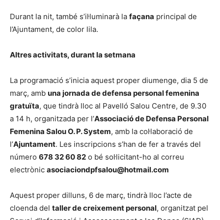
Durant la nit, també s’il·luminarà la
façana
principal de
l’Ajuntament, de color lila.
Altres activitats, durant la setmana
La programació s’inicia aquest proper diumenge, dia 5 de
març, amb
una jornada de defensa personal femenina
gratuïta
, que tindrà lloc al Pavelló Salou Centre, de 9.30
a 14 h, organitzada per l’
Associació de Defensa Personal
Femenina Salou O. P. System
, amb la col·laboració de
l’
Ajuntament
. Les inscripcions s’han de fer a través del
número
678 32 60 82
o bé sol·licitant-ho al correu
electrònic
asociaciondpfsalou@hotmail.com
Aquest proper dilluns, 6 de març, tindrà lloc l’acte de
cloenda del
taller de creixement personal
, organitzat pel