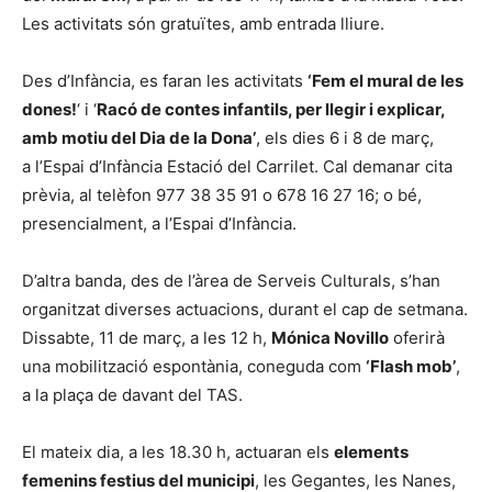
Les activitats són gratuïtes, amb entrada lliure.
Des d’Infància, es faran les activitats
‘Fem el mural de les
dones!
‘ i ‘
Racó de contes infantils, per llegir i explicar,
amb motiu del Dia de la Dona’
, els dies 6 i 8 de març,
a l’Espai d’Infància Estació del Carrilet. Cal demanar cita
prèvia, al telèfon 977 38 35 91 o 678 16 27 16; o bé,
presencialment, a l’Espai d’Infància.
D’altra banda, des de l’àrea de Serveis Culturals, s’han
organitzat diverses actuacions, durant el cap de setmana.
Dissabte, 11 de març, a les 12 h,
Mónica Novillo
oferirà
una mobilització espontània, coneguda com
‘Flash mob’
,
a la plaça de davant del TAS.
El mateix dia, a les 18.30 h, actuaran els
elements
femenins festius del municipi
, les Gegantes, les Nanes,