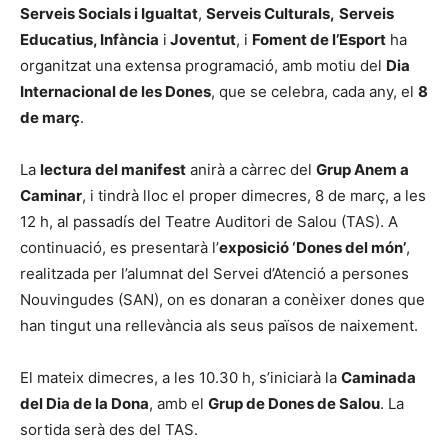
Serveis Socials i Igualtat
,
Serveis Culturals,
Serveis
Educatius, Infància
i
Joventut
, i
Foment de l’Esport
ha
organitzat una extensa programació, amb motiu del
Dia
Internacional de les Dones
, que se celebra, cada any, el
8
de març
.
La
lectura del manifest
anirà a càrrec del
Grup Anem a
Caminar
, i tindrà lloc el proper dimecres, 8 de març, a les
12 h, al passadís del Teatre Auditori de Salou (TAS). A
continuació, es presentarà l’
exposició ‘Dones del món’
,
realitzada per l’alumnat del Servei d’Atenció a persones
Nouvingudes (SAN), on es donaran a conèixer dones que
han tingut una rellevància als seus països de naixement.
El mateix dimecres, a les 10.30 h, s’iniciarà la
Caminada
del Dia de la Dona
, amb el
Grup de Dones de Salou
. La
sortida serà des del TAS.