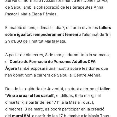
Servei d’Informació i Assessorament a les Dones (SIAD)
de Salou, amb la col·laboració de les terapeutes Anna
Pastor i Maria Elena Pàmies.
El mateix dilluns, i dimarts, dia 7, es faran diversos
tallers
sobre igualtat i empoderament femení
a l’alumnat de 1r i
2n d’ESO de l’Institut Marta Mata.
A partir de dimecres, 8 de març, i durant tota la setmana,
el
Centre de Formació de Persones Adultes CFA
Àgora
també exposarà una mostra sobre les dones que
han donat nom a carrers de Salou, al Centre Atenea.
Des de la regidoria de Joventut, es durà a terme el
taller
‘Vine a crear el teu cartell’
, el dilluns, 6 de març, i el
dimarts, 7, a partir de les 17 h, a la Masia Tous. I,
dimecres, 8 de març, es podrà participar en la creació
del
mural 8M
, a partir de les 17 h, també a la Masia Tous.