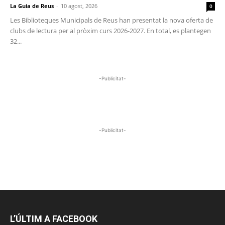
La Guia de Reus
-
10 agost, 2026
0
Les Biblioteques Municipals de Reus han presentat la nova oferta de
clubs de lectura per al pròxim curs 2026-2027. En total, es plantegen
32...
-Publicitat-
-Publicitat-
L’ÚLTIM A FACEBOOK