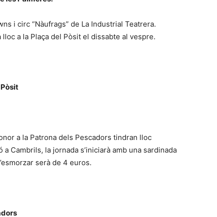
wns i circ “Nàufrags” de La Industrial Teatrera.
 lloc a la Plaça del Pòsit el dissabte al vespre.
 Pòsit
honor a la Patrona dels Pescadors tindran lloc
ó a Cambrils, la jornada s’iniciarà amb una sardinada
 l’esmorzar serà de 4 euros.
cadors