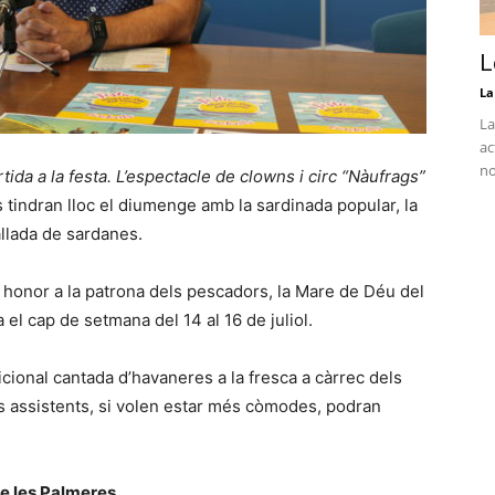
L
La
La
ac
no
ida a la festa. L’espectacle de clowns i circ “Nàufrags”
s tindran lloc el diumenge amb la sardinada popular, la
ballada de sardanes.
 honor a la patrona dels pescadors, la Mare de Déu del
 el cap de setmana del 14 al 16 de juliol.
dicional cantada d’havaneres a la fresca a càrrec dels
ls assistents, si volen estar més còmodes, podran
 de les Palmeres.