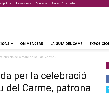
cripcions
Hemeroteca
Contacte
Protecció de dades
CIONS
ON MENGEM?
LA GUIA DEL CAMP
EXPOSICIO
celebració de la Mare de Déu del Carme,...
da per la celebració
u del Carme, patrona