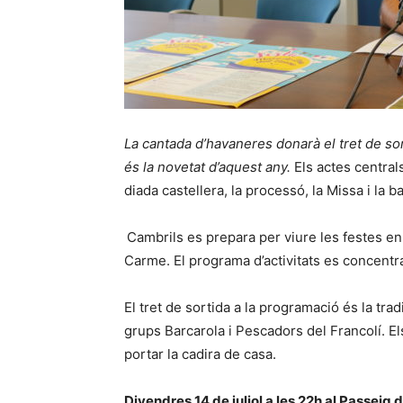
La cantada d’havaneres donarà el tret de sort
és la novetat d’aquest any.
Els actes central
diada castellera, la processó, la Missa i la 
Cambrils es prepara per viure les festes en
Carme. El programa d’activitats es concentra
El tret de sortida a la programació és la tra
grups Barcarola i Pescadors del Francolí. E
portar la cadira de casa.
Divendres 14 de juliol a les 22h al Passeig