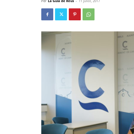
Per
La Guia de Reus
-
11 juliol, 2017