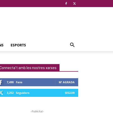
NS
ESPORTS
Connecta't amb les nostres xarxes
7,490
Fans
M' AGRADA
3,252
Seguidors
SEGUIR
-Publicitat-