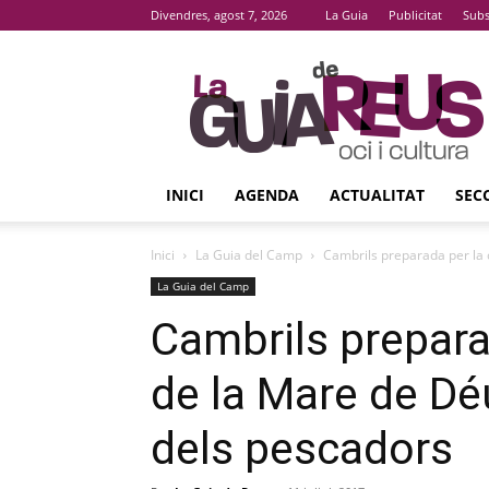
Divendres, agost 7, 2026
La Guia
Publicitat
Subs
La
Guia
De
Reus
INICI
AGENDA
ACTUALITAT
SEC
Inici
La Guia del Camp
Cambrils preparada per la 
La Guia del Camp
Cambrils prepara
de la Mare de Dé
dels pescadors