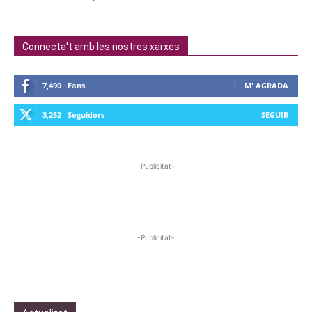
Connecta't amb les nostres xarxes
7,490
Fans
M' AGRADA
3,252
Seguidors
SEGUIR
-Publicitat-
-Publicitat-