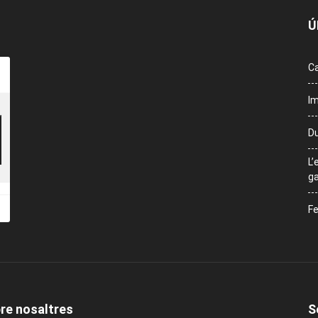
Ú
Ca
Im
Du
L’
ga
Fe
re nosaltres
S