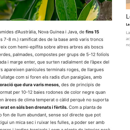
L
La
mides d’Austràlia, Nova Guinea i Java, de
fins 15
La
ac
ls 7-8 m.) ramificat des de la base amb varis troncs
no
 creix com hemi-epífita sobre altres arbres als boscs
 verdes, palmades, compostes per grups de 5-12 folíols
ada i marge enter, que surten radialment de l’àpex del
rs apareixen panícules terminals roges, de llargues
llatge com si foren els radis d’un paraigües, amb
loració que dura varis mesos,
des de principis de
sa format per 10-12 baies rodones de color negre quan
n àrees de clima temperat o càlid perquè no suporta
rat en sòls ben drenats i fèrtils.
Com a planta de
a o fon de llum abundant, sense sol directe que pot
igui un mica sec i ruixar les fulles, a poder ser amb
parcs i jardins tropicals i com a planta de interior però