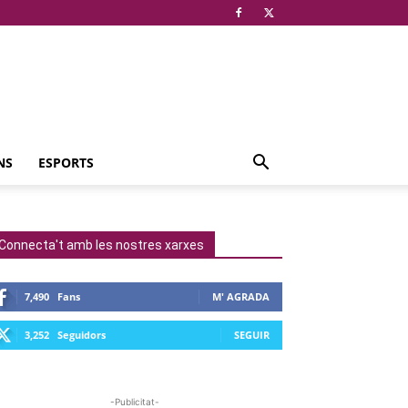
NS
ESPORTS
Connecta't amb les nostres xarxes
7,490
Fans
M' AGRADA
3,252
Seguidors
SEGUIR
-Publicitat-