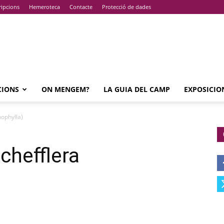
ripcions
Hemeroteca
Contacte
Protecció de dades
CIONS
ON MENGEM?
LA GUIA DEL CAMP
EXPOSICIO
nophylla)
chefflera