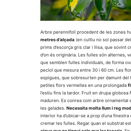
Arbre perennifoli procedent de les zones hu
metres d’alçada
(en cultiu no sol passar de
prims d’escorça gris clar i llisa, que sovint
d’on és originària. Les fulles són alternes,
que semblen fulles individuals, de forma ov
pecíol que mesura entre 30 i 60 cm. Les flo
espigues, que sobresurten per damunt del fu
petites flors vermelles en una prolongada
f
l’estiu fins la tardor. Fruit en drupa globo
maduren. Es conrea com arbre ornamental e
les gelades.
Necessita molta llum i reg mode
interior ha d’ubicar-se a prop d’una finestr
cremar les fulles. Regar quan el substrat est
aigua que no tingui calç que les tacaria.
En 