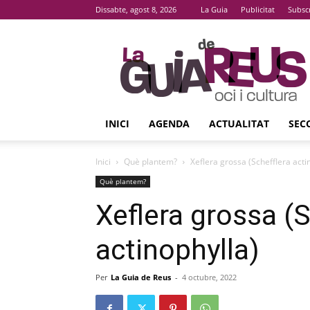
Dissabte, agost 8, 2026
La Guia
Publicitat
Subsc
La
Guia
De
Reus
INICI
AGENDA
ACTUALITAT
SEC
Inici
Què plantem?
Xeflera grossa (Schefflera acti
Què plantem?
Xeflera grossa (S
actinophylla)
Per
La Guia de Reus
-
4 octubre, 2022