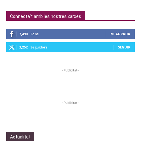
Connecta't amb les nostres xarxes
7,490
Fans
M' AGRADA
3,252
Seguidors
SEGUIR
-Publicitat-
-Publicitat-
Actualitat