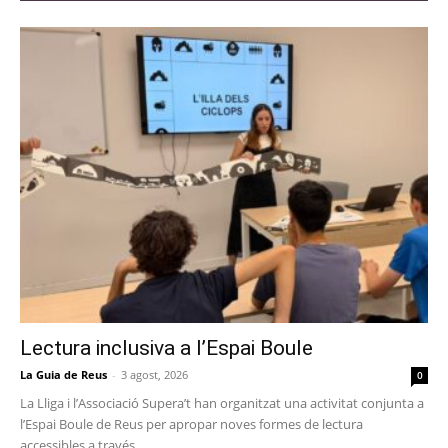
Lectura inclusiva a l’Espai Boule
La Guia de Reus
-
3 agost, 2026
0
La Lliga i l’Associació Supera’t han organitzat una activitat conjunta a
l’Espai Boule de Reus per apropar noves formes de lectura
accessibles a través...