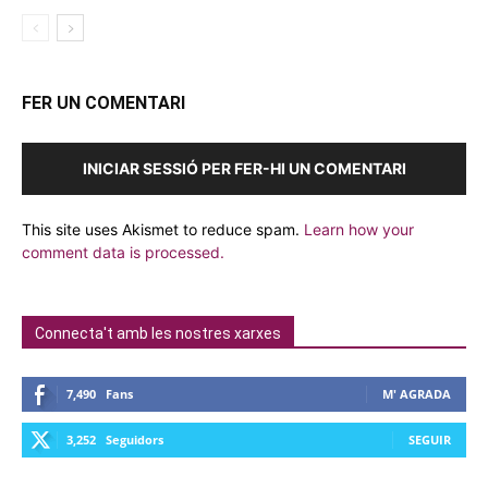
FER UN COMENTARI
INICIAR SESSIÓ PER FER-HI UN COMENTARI
This site uses Akismet to reduce spam.
Learn how your
comment data is processed.
Connecta't amb les nostres xarxes
7,490
Fans
M' AGRADA
3,252
Seguidors
SEGUIR