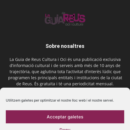
Sobre nosaltres
La Guia de Reus Cultura i Oci és una publicació exclusiva
d’informació cultural i de serveis amb més de 10 anys de
trajectòria, que aglutina tota l’activitat d’interès lúdic que
programen les principals entitats i institucions de la ciutat
de Reus. És gratuïta i té una periodicitat mensual.
Contactar-nos:
comercial@laguiadereus.com
Utilitzem galetes per optimitzar el nostre lloc web i el nostre servei.
Acceptar galetes
Segueix-nos
Deny