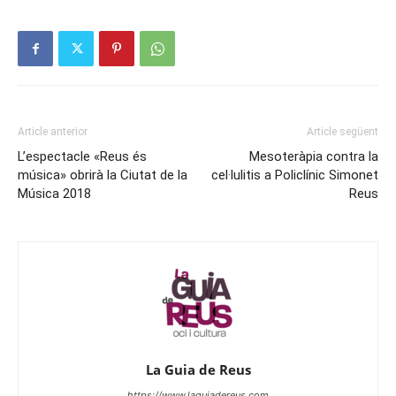
Article anterior
Article següent
L’espectacle «Reus és
Mesoteràpia contra la
música» obrirà la Ciutat de la
cel·lulitis a Policlínic Simonet
Música 2018
Reus
La Guia de Reus
https://www.laguiadereus.com