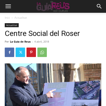
Inici
Actualitat
Actualitat
Centre Social del Roser
Per
La Guia de Reus
-
4 abril, 2018