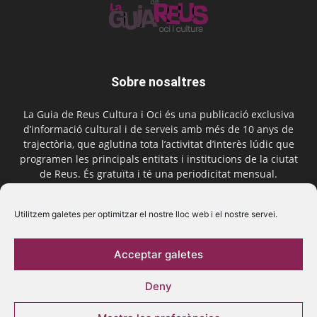
Sobre nosaltres
La Guia de Reus Cultura i Oci és una publicació exclusiva
d’informació cultural i de serveis amb més de 10 anys de
trajectòria, que aglutina tota l’activitat d’interès lúdic que
programen les principals entitats i institucions de la ciutat
de Reus. És gratuïta i té una periodicitat mensual.
Contactar-nos:
comercial@laguiadereus.com
Utilitzem galetes per optimitzar el nostre lloc web i el nostre servei.
Acceptar galetes
Segueix-nos
Deny