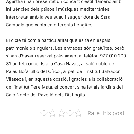
Agartha i han presentat un concert d’estil flamenc amb
influències dels països i músiques mediterrànies,
interpretat amb la veu suau i suggeridora de Sara
Sambola que canta en diferents llengües.
El cicle té com a particularitat que es fa en espais
patrimonials singulars. Les entrades són gratuïtes, però
s’han d’haver reservat prèviament al telèfon 977 010 200.
S’han fet concerts a la Casa Navàs, al saló noble del
Palau Bofarull o del Círcol, al pati de l’Institut Salvador
Vilaseca i, en aquesta ocasió, i gràcies a la col·laboració
de l’Institut Pere Mata, el concert s’ha fet als jardins del
Saló Noble del Pavelló dels Distingits.
Rate this post