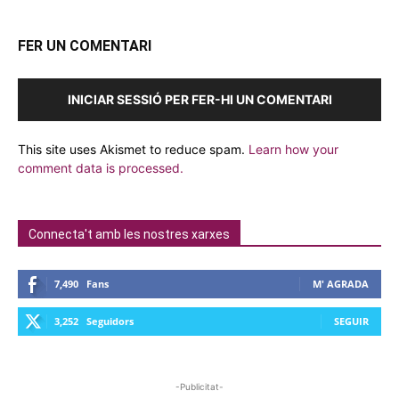
FER UN COMENTARI
INICIAR SESSIÓ PER FER-HI UN COMENTARI
This site uses Akismet to reduce spam.
Learn how your
comment data is processed.
Connecta't amb les nostres xarxes
7,490
Fans
M' AGRADA
3,252
Seguidors
SEGUIR
-Publicitat-