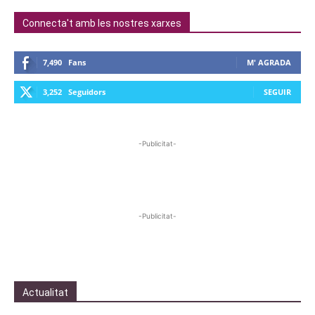
Connecta't amb les nostres xarxes
7,490
Fans
M' AGRADA
3,252
Seguidors
SEGUIR
-Publicitat-
-Publicitat-
Actualitat