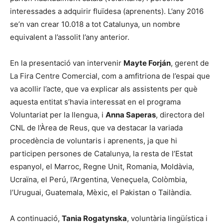
interessades a adquirir fluïdesa (aprenents). L’any 2016
se’n van crear 10.018 a tot Catalunya, un nombre
equivalent a l’assolit l’any anterior.
En la presentació van intervenir
Mayte Forján
, gerent de
La Fira Centre Comercial, com a amfitriona de l’espai que
va acollir l’acte, que va explicar als assistents per què
aquesta entitat s’havia interessat en el programa
Voluntariat per la llengua, i
Anna Saperas
, directora del
CNL de l’Àrea de Reus, que va destacar la variada
procedència de voluntaris i aprenents, ja que hi
participen persones de Catalunya, la resta de l’Estat
espanyol, el Marroc, Regne Unit, Romania, Moldàvia,
Ucraïna, el Perú, l’Argentina, Veneçuela, Colòmbia,
l’Uruguai, Guatemala, Mèxic, el Pakistan o Tailàndia.
A continuació,
Tania Rogatynska
, voluntària lingüística i