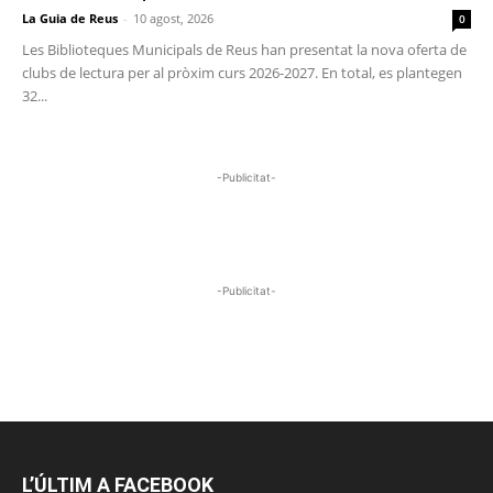
La Guia de Reus
-
10 agost, 2026
0
Les Biblioteques Municipals de Reus han presentat la nova oferta de
clubs de lectura per al pròxim curs 2026-2027. En total, es plantegen
32...
-Publicitat-
-Publicitat-
L’ÚLTIM A FACEBOOK