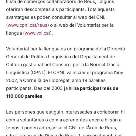
llista de comerços col·laboradors de Reus, i alguns
oferiran descomptes als participants. Tots aquests
avantatges es poden consultar al web del CNL
(
www.cpnl.cat/reus
) o al web del Voluntariat per la
llengua (
www.vxl.cat
).
Voluntariat per la llengua és un programa de la Direcció
General de Política Lingüística del Departament de
Cultura gestionat pel Consorci per a la Normalització
Lingüística (CPNL). El CPNL va iniciar el programa l’any
2002, a Cornellà de Llobregat, amb 19 parelles
participants. Des del 2003 ja
hi ha participat més de
110.000 parelles
Les persones que estiguin interessades a col·laborar-hi
com a voluntàries o com a aprenentes encara hi són a
temps, i poden adreçar-se al CNL de l’Àrea de Reus,
situat al carrer de l’Àliga de Reus, 1, personalment, per