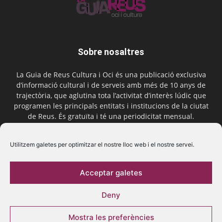
Sobre nosaltres
La Guia de Reus Cultura i Oci és una publicació exclusiva
d’informació cultural i de serveis amb més de 10 anys de
trajectòria, que aglutina tota l’activitat d’interès lúdic que
programen les principals entitats i institucions de la ciutat
de Reus. És gratuïta i té una periodicitat mensual.
Contactar-nos:
comercial@laguiadereus.com
Utilitzem galetes per optimitzar el nostre lloc web i el nostre servei.
Acceptar galetes
Segueix-nos
Deny
Mostra les preferències