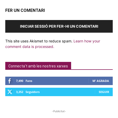
FER UN COMENTARI
INICIAR SESSIÓ PER FER-HI UN COMENTARI
This site uses Akismet to reduce spam.
Learn how your
comment data is processed.
Connecta't amb les nostres xarxes
7,490
Fans
M' AGRADA
3,252
Seguidors
SEGUIR
-Publicitat-