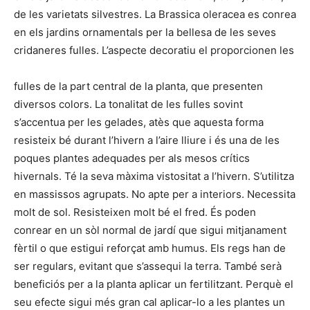
de les varietats silvestres. La Brassica oleracea es conrea
en els jardins ornamentals per la bellesa de les seves
cridaneres fulles. L’aspecte decoratiu el proporcionen les
fulles de la part central de la planta, que presenten
diversos colors. La tonalitat de les fulles sovint
s’accentua per les gelades, atès que aquesta forma
resisteix bé durant l’hivern a l’aire lliure i és una de les
poques plantes adequades per als mesos crítics
hivernals. Té la seva màxima vistositat a l’hivern. S’utilitza
en massissos agrupats. No apte per a interiors. Necessita
molt de sol. Resisteixen molt bé el fred. És poden
conrear en un sòl normal de jardí que sigui mitjanament
fèrtil o que estigui reforçat amb humus. Els regs han de
ser regulars, evitant que s’assequi la terra. També serà
beneficiós per a la planta aplicar un fertilitzant. Perquè el
seu efecte sigui més gran cal aplicar-lo a les plantes un