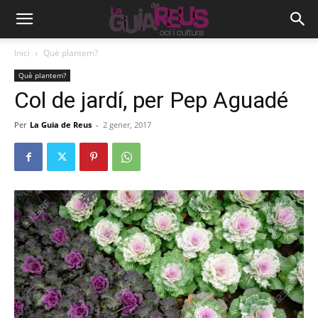
Inici
Què plantem?
Què plantem?
Col de jardí, per Pep Aguadé
Per
La Guia de Reus
-
2 gener, 2017