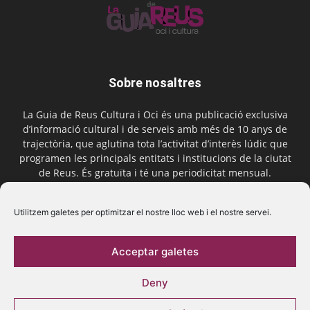
Sobre nosaltres
La Guia de Reus Cultura i Oci és una publicació exclusiva
d’informació cultural i de serveis amb més de 10 anys de
trajectòria, que aglutina tota l’activitat d’interès lúdic que
programen les principals entitats i institucions de la ciutat
de Reus. És gratuïta i té una periodicitat mensual.
Contactar-nos:
comercial@laguiadereus.com
Utilitzem galetes per optimitzar el nostre lloc web i el nostre servei.
Acceptar galetes
Segueix-nos
Deny