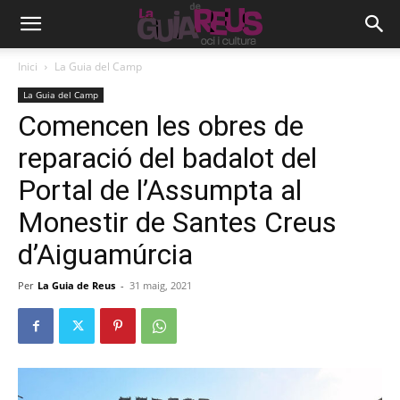
Inici
La Guia del Camp
La Guia del Camp
Comencen les obres de
reparació del badalot del
Portal de l’Assumpta al
Monestir de Santes Creus
d’Aiguamúrcia
Per
La Guia de Reus
-
31 maig, 2021