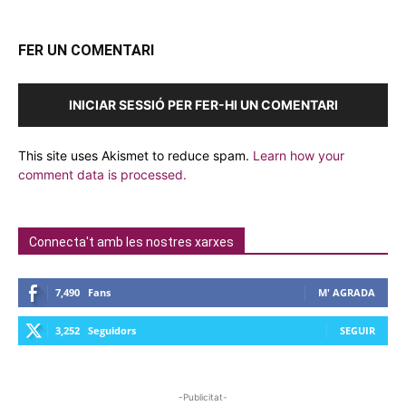
FER UN COMENTARI
INICIAR SESSIÓ PER FER-HI UN COMENTARI
This site uses Akismet to reduce spam.
Learn how your
comment data is processed.
Connecta't amb les nostres xarxes
7,490
Fans
M' AGRADA
3,252
Seguidors
SEGUIR
-Publicitat-