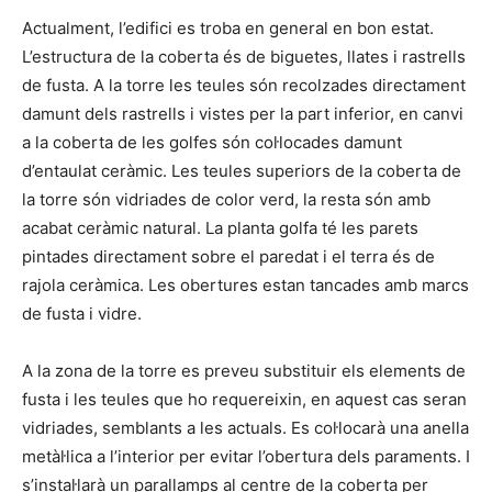
Actualment, l’edifici es troba en general en bon estat.
L’estructura de la coberta és de biguetes, llates i rastrells
de fusta. A la torre les teules són recolzades directament
damunt dels rastrells i vistes per la part inferior, en canvi
a la coberta de les golfes són col·locades damunt
d’entaulat ceràmic. Les teules superiors de la coberta de
la torre són vidriades de color verd, la resta són amb
acabat ceràmic natural. La planta golfa té les parets
pintades directament sobre el paredat i el terra és de
rajola ceràmica. Les obertures estan tancades amb marcs
de fusta i vidre.
A la zona de la torre es preveu substituir els elements de
fusta i les teules que ho requereixin, en aquest cas seran
vidriades, semblants a les actuals. Es col·locarà una anella
metàl·lica a l’interior per evitar l’obertura dels paraments. I
s’instal·larà un parallamps al centre de la coberta per