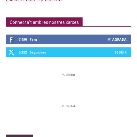
Connecta't amb les nostres xarxes
7,490
Fans
M' AGRADA
3,252
Seguidors
SEGUIR
-Publicitat-
-Publicitat-