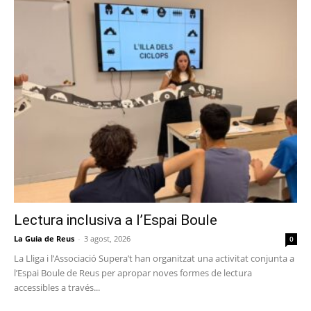
Lectura inclusiva a l’Espai Boule
La Guia de Reus
-
3 agost, 2026
0
La Lliga i l’Associació Supera’t han organitzat una activitat conjunta a
l’Espai Boule de Reus per apropar noves formes de lectura
accessibles a través...