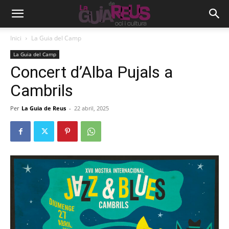
Inici
La Guia del Camp
La Guia del Camp
Concert d’Alba Pujals a
Cambrils
Per
La Guia de Reus
-
22 abril, 2025