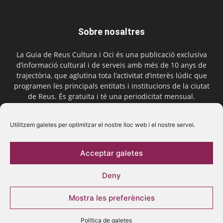
Sobre nosaltres
La Guia de Reus Cultura i Oci és una publicació exclusiva
d’informació cultural i de serveis amb més de 10 anys de
trajectòria, que aglutina tota l’activitat d’interès lúdic que
programen les principals entitats i institucions de la ciutat
de Reus. És gratuïta i té una periodicitat mensual.
Contactar-nos:
comercial@laguiadereus.com
Utilitzem galetes per optimitzar el nostre lloc web i el nostre servei.
Acceptar galetes
Segueix-nos
Deny
Mostra les preferències
Política de galetes
© 2016 La Guia de Reus | Creada per Be Marketing