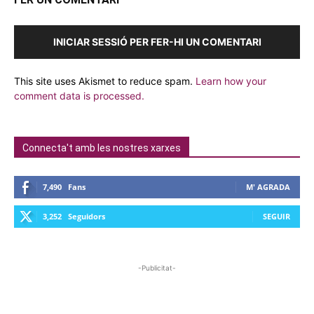
INICIAR SESSIÓ PER FER-HI UN COMENTARI
This site uses Akismet to reduce spam.
Learn how your
comment data is processed.
Connecta't amb les nostres xarxes
7,490
Fans
M' AGRADA
3,252
Seguidors
SEGUIR
-Publicitat-