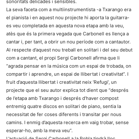
sonoritats delicades i sensibles.
La seva faceta com a multiinstrumentista -a Txarango era
el pianista i en aquest nou projecte hi aporta la guitarra-
es veu completada en aquesta nova etapa amb la veu,
atès que és la primera vegada que Carbonell es llença a
cantar i, per tant, a obrir un nou període com a cantautor.
Al respecte d’aquest nou treball en solitari i del seu debut
com a cantant, el propi Sergi Carbonell afirma que li
“agrada pensar en la música com un espai de trobada, on
compartir i aprendre, un espai de llibertat i creativitat”. I
fruit d’aquesta llibertat i creativitat neix ‘Refugi’, un
projecte que el seu autor explica tot dient que “després
de l’etapa amb Txarango i després d’haver compost
entremig quatre discos en solitari de piano, sentia la
necessitat de fer coses diferents i transitar per nous
camins. I enmig d’aquesta recerca em vaig trobar, sense
esperar-ho, amb la meva veu”.
L’actuació de Sergi Carbonell a la Pobla tindrà lloc