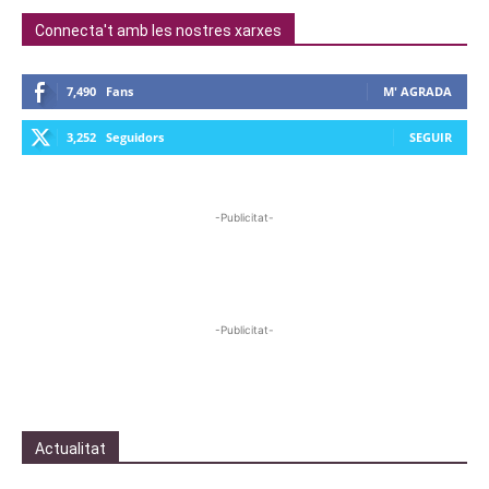
Connecta't amb les nostres xarxes
7,490
Fans
M' AGRADA
3,252
Seguidors
SEGUIR
-Publicitat-
-Publicitat-
Actualitat