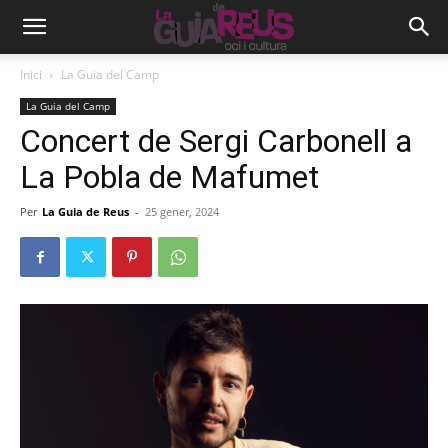
Inici
La Guia del Camp
La Guia del Camp
Concert de Sergi Carbonell a
La Pobla de Mafumet
Per
La Guia de Reus
-
25 gener, 2024