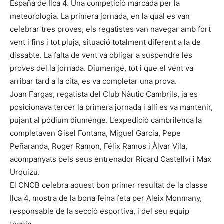
España de Ilca 4. Una competició marcada per la
meteorologia. La primera jornada, en la qual es van
celebrar tres proves, els regatistes van navegar amb fort
vent i fins i tot pluja, situació totalment diferent a la de
dissabte. La falta de vent va obligar a suspendre les
proves del la jornada. Diumenge, tot i que el vent va
arribar tard a la cita, es va completar una prova.
Joan Fargas, regatista del Club Nàutic Cambrils, ja es
posicionava tercer la primera jornada i allí es va mantenir,
pujant al pòdium diumenge. L’expedició cambrilenca la
completaven Gisel Fontana, Miguel Garcia, Pepe
Peñaranda, Roger Ramon, Félix Ramos i Àlvar Vila,
acompanyats pels seus entrenador Ricard Castellví i Max
Urquizu.
El CNCB celebra aquest bon primer resultat de la classe
Ilca 4, mostra de la bona feina feta per Aleix Monmany,
responsable de la secció esportiva, i del seu equip