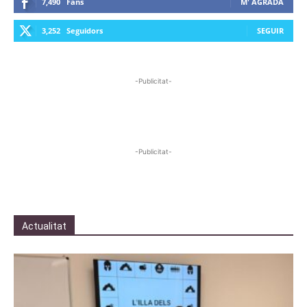
7,490
Fans
M' AGRADA
3,252
Seguidors
SEGUIR
-Publicitat-
-Publicitat-
Actualitat