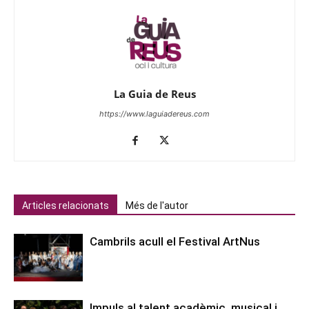
La Guia de Reus
https://www.laguiadereus.com
Articles relacionats
Més de l'autor
Cambrils acull el Festival ArtNus
Impuls al talent acadèmic, musical i