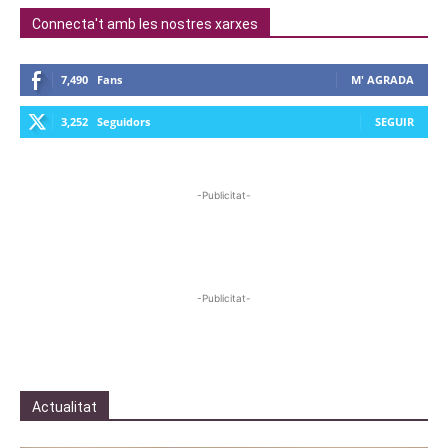
Connecta't amb les nostres xarxes
7,490
Fans
M' AGRADA
3,252
Seguidors
SEGUIR
-Publicitat-
-Publicitat-
Actualitat