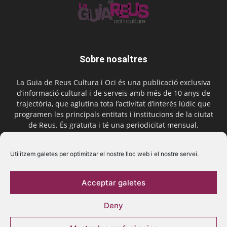
Sobre nosaltres
La Guia de Reus Cultura i Oci és una publicació exclusiva
d’informació cultural i de serveis amb més de 10 anys de
trajectòria, que aglutina tota l’activitat d’interès lúdic que
programen les principals entitats i institucions de la ciutat
de Reus. És gratuïta i té una periodicitat mensual.
Contactar-nos:
comercial@laguiadereus.com
Utilitzem galetes per optimitzar el nostre lloc web i el nostre servei.
Acceptar galetes
Segueix-nos
Deny