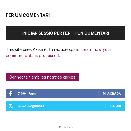
FER UN COMENTARI
INICIAR SESSIÓ PER FER-HI UN COMENTARI
This site uses Akismet to reduce spam.
Learn how your
comment data is processed.
Connecta't amb les nostres xarxes
7,490
Fans
M' AGRADA
3,252
Seguidors
SEGUIR
-Publicitat-