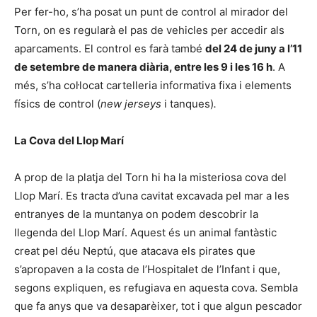
Per fer-ho, s’ha posat un punt de control al mirador del
Torn, on es regularà el pas de vehicles per accedir als
aparcaments. El control es farà també
del 24 de juny a l’11
de setembre de manera diària, entre les 9 i les 16 h
. A
més, s’ha col·locat cartelleria informativa fixa i elements
físics de control (
new jerseys
i tanques)
.
La Cova del Llop Marí
A prop de la platja del Torn hi ha la misteriosa cova del
Llop Marí. Es tracta d’una cavitat excavada pel mar a les
entranyes de la muntanya on podem descobrir la
llegenda del Llop Marí. Aquest és un animal fantàstic
creat pel déu Neptú, que atacava els pirates que
s’apropaven a la costa de l’Hospitalet de l’Infant i que,
segons expliquen, es refugiava en aquesta cova. Sembla
que fa anys que va desaparèixer, tot i que algun pescador