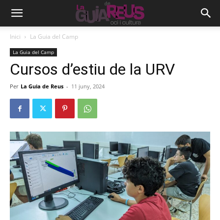
Inici
La Guia del Camp
La Guia del Camp
Cursos d’estiu de la URV
Per
La Guia de Reus
-
11 juny, 2024