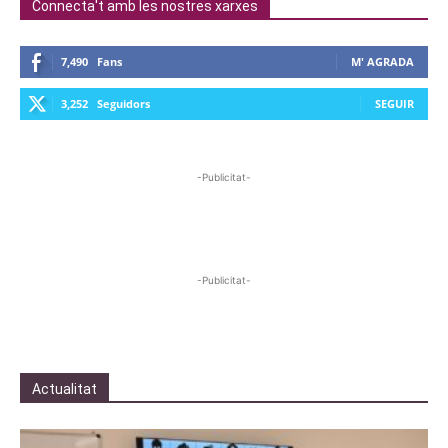
Connecta't amb les nostres xarxes
7,490
Fans
M' AGRADA
3,252
Seguidors
SEGUIR
-Publicitat-
-Publicitat-
Actualitat