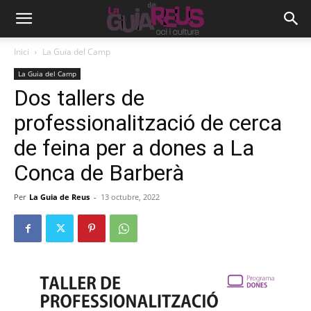
Inici
La Guia del Camp
La Guia del Camp
Dos tallers de
professionalització de cerca
de feina per a dones a La
Conca de Barberà
Per
La Guia de Reus
-
13 octubre, 2022