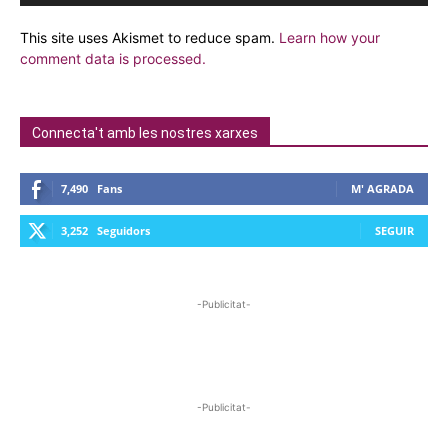
This site uses Akismet to reduce spam.
Learn how your
comment data is processed.
Connecta't amb les nostres xarxes
7,490
Fans
M' AGRADA
3,252
Seguidors
SEGUIR
-Publicitat-
-Publicitat-