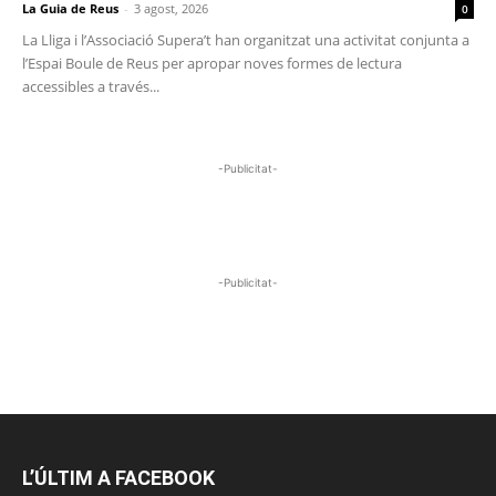
La Guia de Reus
-
3 agost, 2026
0
La Lliga i l’Associació Supera’t han organitzat una activitat conjunta a
l’Espai Boule de Reus per apropar noves formes de lectura
accessibles a través...
-Publicitat-
-Publicitat-
L’ÚLTIM A FACEBOOK