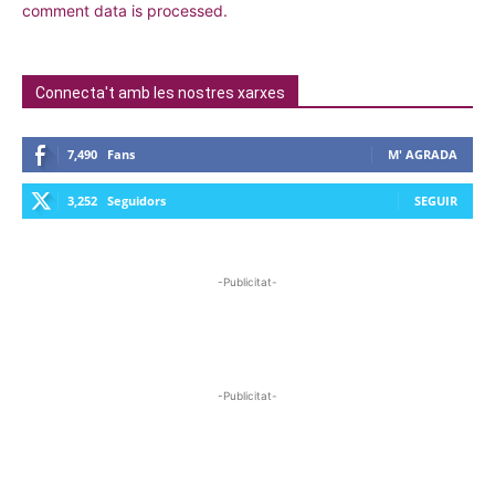
comment data is processed.
Connecta't amb les nostres xarxes
7,490
Fans
M' AGRADA
3,252
Seguidors
SEGUIR
-Publicitat-
-Publicitat-