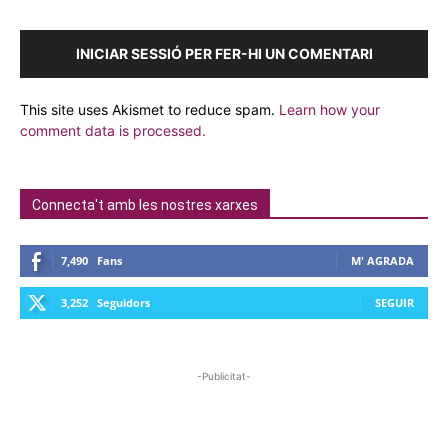
INICIAR SESSIÓ PER FER-HI UN COMENTARI
This site uses Akismet to reduce spam.
Learn how your
comment data is processed.
Connecta't amb les nostres xarxes
7,490
Fans
M' AGRADA
3,252
Seguidors
SEGUIR
-Publicitat-