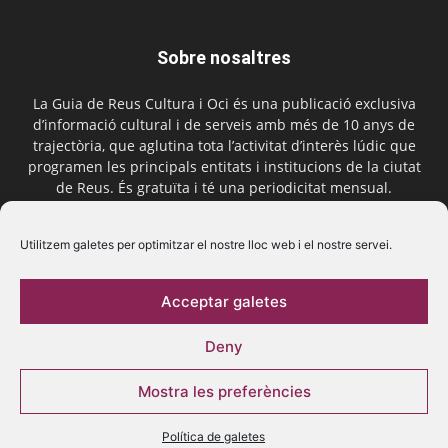
Sobre nosaltres
La Guia de Reus Cultura i Oci és una publicació exclusiva
d’informació cultural i de serveis amb més de 10 anys de
trajectòria, que aglutina tota l’activitat d’interès lúdic que
programen les principals entitats i institucions de la ciutat
de Reus. És gratuïta i té una periodicitat mensual.
Contactar-nos:
comercial@laguiadereus.com
Utilitzem galetes per optimitzar el nostre lloc web i el nostre servei.
Acceptar galetes
Segueix-nos
Deny
Mostra les preferències
Política de galetes
© 2016 La Guia de Reus | Creada per Be Marketing