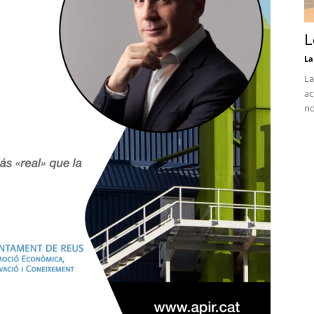
L
La
La
ac
no