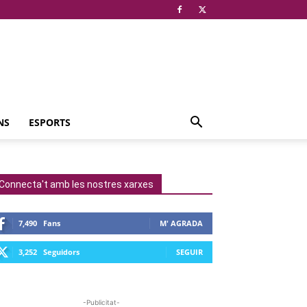
NS
ESPORTS
Connecta't amb les nostres xarxes
7,490
Fans
M' AGRADA
3,252
Seguidors
SEGUIR
-Publicitat-