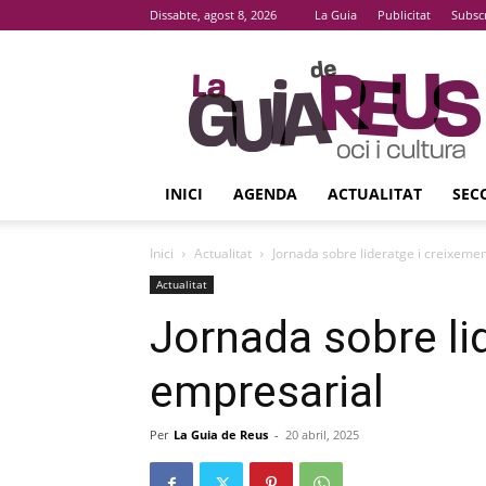
Dissabte, agost 8, 2026
La Guia
Publicitat
Subsc
La
Guia
De
Reus
INICI
AGENDA
ACTUALITAT
SEC
Inici
Actualitat
Jornada sobre lideratge i creixeme
Actualitat
Jornada sobre li
empresarial
Per
La Guia de Reus
-
20 abril, 2025