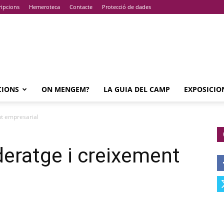
ripcions
Hemeroteca
Contacte
Protecció de dades
CIONS
ON MENGEM?
LA GUIA DEL CAMP
EXPOSICIO
nt empresarial
deratge i creixement