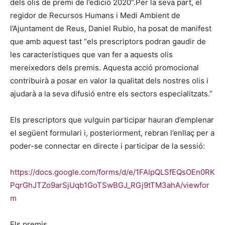
dels olis de premi de l’edició 2020”.Per la seva part, el
regidor de Recursos Humans i Medi Ambient de
l’Ajuntament de Reus, Daniel Rubio, ha posat de manifest
que amb aquest tast “els prescriptors podran gaudir de
les característiques que van fer a aquests olis
mereixedors dels premis. Aquesta acció promocional
contribuirà a posar en valor la qualitat dels nostres olis i
ajudarà a la seva difusió entre els sectors especialitzats.”
Els prescriptors que vulguin participar hauran d’emplenar
el següent formulari i, posteriorment, rebran l’enllaç per a
poder-se connectar en directe i participar de la sessió:
https://docs.google.com/forms/d/e/1FAIpQLSfEQsOEn0RK
PqrGhJTZo9arSjUqb1GoTSwBGJ_RGj9tTM3ahA/viewfor
m
Els premis