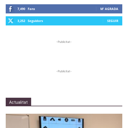
7,490
Fans
M' AGRADA
3,252
Seguidors
SEGUIR
-Publicitat-
-Publicitat-
Actualitat