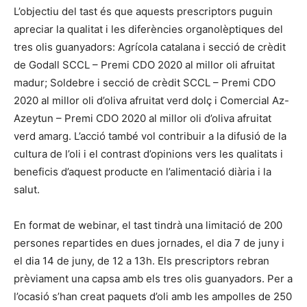
L’objectiu del tast és que aquests prescriptors puguin
apreciar la qualitat i les diferències organolèptiques del
tres olis guanyadors: Agrícola catalana i secció de crèdit
de Godall SCCL – Premi CDO 2020 al millor oli afruitat
madur; Soldebre i secció de crèdit SCCL – Premi CDO
2020 al millor oli d’oliva afruitat verd dolç i Comercial Az-
Azeytun – Premi CDO 2020 al millor oli d’oliva afruitat
verd amarg. L’acció també vol contribuir a la difusió de la
cultura de l’oli i el contrast d’opinions vers les qualitats i
beneficis d’aquest producte en l’alimentació diària i la
salut.
En format de webinar, el tast tindrà una limitació de 200
persones repartides en dues jornades, el dia 7 de juny i
el dia 14 de juny, de 12 a 13h. Els prescriptors rebran
prèviament una capsa amb els tres olis guanyadors. Per a
l’ocasió s’han creat paquets d’oli amb les ampolles de 250